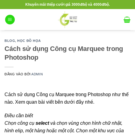
Bỏ
Khuyến mãi thiệp cưới giá 3000đ/bộ và 4000đ/bộ.
qua
nội
dung
BLOG
,
HỌC ĐỒ HỌA
Cách sử dụng Công cụ Marquee trong
Photoshop
ĐĂNG VÀO
BỞI
ADMIN
Cách sử dụng Công cụ Marquee trong Photoshop như thế
nào. Xem quan bài viết bên dưới đây nhé.
Điều cần biết
Chọn công cụ
select
và chọn vùng chọn hình chữ nhật,
hình elip, một hàng hoặc một cột. Chọn một khu vực của