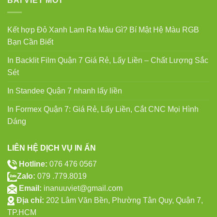
BÀI VIẾT MỚI
Kết hợp Đỏ Xanh Lam Ra Màu Gì? Bí Mật Hệ Màu RGB
Bạn Cần Biết
In Backlit Film Quận 7 Giá Rẻ, Lấy Liền – Chất Lượng Sắc
Sét
In Standee Quận 7 nhanh lấy liền
In Formex Quận 7: Giá Rẻ, Lấy Liền, Cắt CNC Mọi Hình
Dáng
LIÊN HỆ DỊCH VỤ IN ẤN
Hotline:
076 476 0567
Zalo:
079 .779.8019
Email:
inanuuviet@gmail.com
Địa chỉ:
202 Lâm Văn Bền, Phường Tân Quy, Quận 7,
TP.HCM