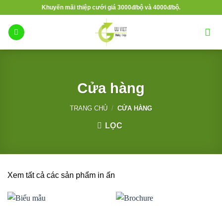
Bỏ
Khuyến mãi thiệp cưới giá 3000đ/bộ và 4000đ/bộ.
qua
nội
dung
Cửa hàng
TRANG CHỦ
/
CỬA HÀNG
LỌC
Xem tất cả các sản phẩm in ấn