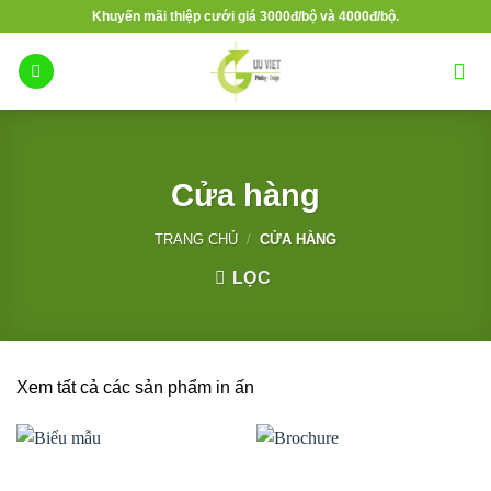
Bỏ
Khuyến mãi thiệp cưới giá 3000đ/bộ và 4000đ/bộ.
qua
nội
dung
Cửa hàng
TRANG CHỦ
/
CỬA HÀNG
LỌC
Xem tất cả các sản phẩm in ấn