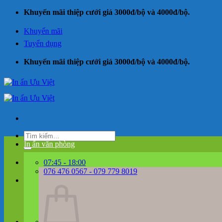
Bỏ
Khuyến mãi thiệp cưới giá 3000đ/bộ và 4000đ/bộ.
qua
nội
Khuyến mãi
dung
Tuyển dụng
Khuyến mãi thiệp cưới giá 3000đ/bộ và 4000đ/bộ.
Tìm
kiếm:
In ấn văn phòng
07:45 - 18:00
076 476 0567 - 079 779 8019