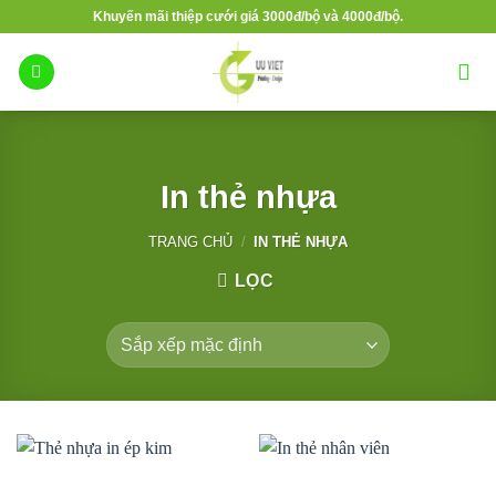
Bỏ
Khuyến mãi thiệp cưới giá 3000đ/bộ và 4000đ/bộ.
qua
nội
dung
In thẻ nhựa
TRANG CHỦ
/
IN THẺ NHỰA
LỌC