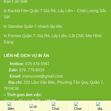
Bạn Cần Biết
In Backlit Film Quận 7 Giá Rẻ, Lấy Liền – Chất Lượng Sắc
Sét
In Standee Quận 7 nhanh lấy liền
In Formex Quận 7: Giá Rẻ, Lấy Liền, Cắt CNC Mọi Hình
Dáng
LIÊN HỆ DỊCH VỤ IN ẤN
Hotline:
076 476 0567
Zalo:
079 .779.8019
Email:
inanuuviet@gmail.com
Địa chỉ:
202 Lâm Văn Bền, Phường Tân Quy, Quận 7,
TP.HCM
– Thời gian làm việc:
Thứ 2 – Thứ 7:
7h45 – 18h00