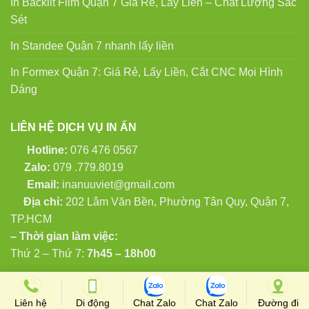
In Backlit Film Quận 7 Giá Rẻ, Lấy Liền – Chất Lượng Sắc
Sét
In Standee Quận 7 nhanh lấy liền
In Formex Quận 7: Giá Rẻ, Lấy Liền, Cắt CNC Mọi Hình
Dáng
LIÊN HỆ DỊCH VỤ IN ẤN
Hotline:
076 476 0567
Zalo:
079 .779.8019
Email:
inanuuviet@gmail.com
Địa chỉ:
202 Lâm Văn Bền, Phường Tân Quy, Quận 7,
TP.HCM
– Thời gian làm việc:
Thứ 2 – Thứ 7:
7h45 – 18h00
Copyright 2024 ©
in ấn Ưu Việt
Liên hệ
Di động
Chat Zalo
Chat Zalo
Đường đi