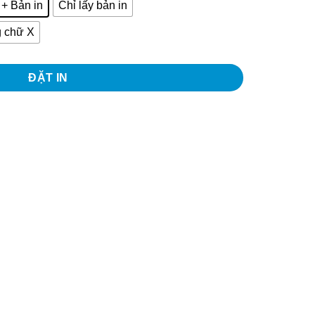
+ Bản in
Chỉ lấy bản in
g chữ X
ĐẶT IN