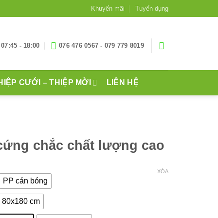
Khuyến mãi
Tuyển dụng
07:45 - 18:00
076 476 0567 - 079 779 8019
HIỆP CƯỚI – THIỆP MỜI
LIÊN HỆ
cứng chắc chất lượng cao
XÓA
PP cán bóng
80x180 cm