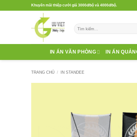
Bỏ
Khuyến mãi thiệp cưới giá 3000đ/bộ và 4000đ/bộ.
qua
nội
dung
Tìm
kiếm:
IN ẤN VĂN PHÒNG
IN ẤN QUẢN
TRANG CHỦ
/
IN STANDEE