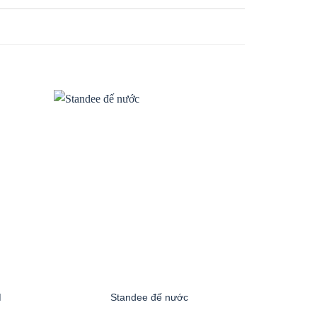
Bảng bá
M
Standee đế nước