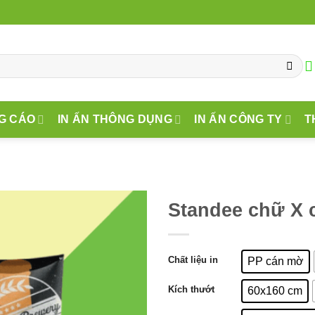
G CÁO
IN ẤN THÔNG DỤNG
IN ẤN CÔNG TY
T
Standee chữ X 
Chất liệu in
PP cán mờ
Kích thướt
60x160 cm