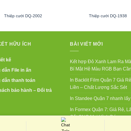
Thiệp cưới DQ-2002
Thiệp cưới DQ-1938
KẾT HỮU ÍCH
BÀI VIẾT MỚI
ết kế
Kết hợp Đỏ Xanh Lam Ra Mà
Bí Mật Hệ Màu RGB Bạn Cần
dẫn File in ấn
In Backlit Film Quận 7 Giá Rẻ
dẫn thanh toán
Liền – Chất Lượng Sắc Sét
sách bảo hành – Đổi trả
In Standee Quận 7 nhanh lấy 
In Formex Quận 7: Giá Rẻ, Lấ
Cắt CNC Mọi Hình Dáng