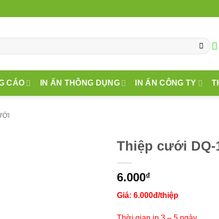
G CÁO
IN ẤN THÔNG DỤNG
IN ẤN CÔNG TY
T
ƯỚI
Thiệp cưới DQ-
6.000
₫
Giá: 6.000đ/thiệp
Thời gian in 3 – 5 ngày.