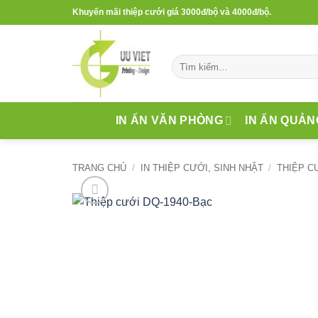
Bỏ
Khuyến mãi thiệp cưới giá 3000đ/bộ và 4000đ/bộ.
qua
nội
dung
Tìm
kiếm:
IN ẤN VĂN PHÒNG
IN ẤN QUẢN
TRANG CHỦ
/
IN THIỆP CƯỚI, SINH NHẬT
/
THIỆP C