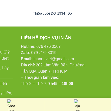
Thiệp cưới DQ-1934- Đỏ
T
LIÊN HỆ DỊCH VỤ IN ẤN
Hotline:
076 476 0567
u Gì?
Zalo:
079 .779.8019
 Biết
Email:
inanuuviet@gmail.com
Địa chỉ:
202 Lâm Văn Bền, Phường
, Lấy
Tân Quy, Quận 7, TP.HCM
– Thời gian làm việc:
liền
Thứ 2 – Thứ 7:
7h45 – 18h00
y Liền,