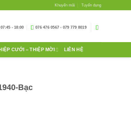
Khuyến mãi
Tuyển dụng
07:45 - 18:00
076 476 0567 - 079 779 8019
HIỆP CƯỚI – THIỆP MỜI
LIÊN HỆ
1940-Bạc