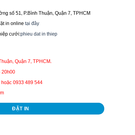
ường số 51, P.Bình Thuận, Quận 7, TPHCM
ặt in online
tại đây
thiệp cưới:
phieu dat in thiep
 Thuận, Quận 7, TPHCM.
– 20h00
2 hoặc 0933 489 544
om
ĐẶT IN