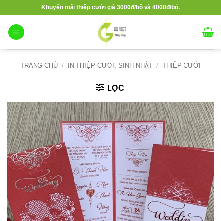
Bỏ
Khuyến mãi thiệp cưới giá 3000đ/bộ và 4000đ/bộ.
qua
nội
dung
TRANG CHỦ
/
IN THIỆP CƯỚI, SINH NHẬT
/
THIỆP CƯỚI
LỌC