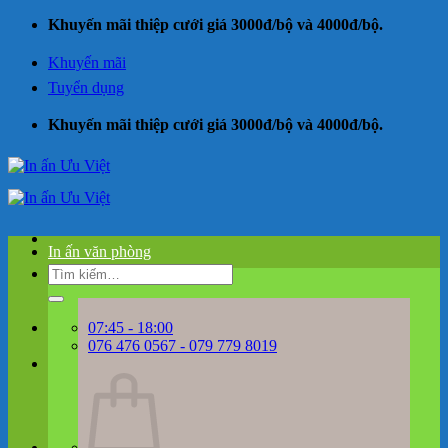
Bỏ
Khuyến mãi thiệp cưới giá 3000đ/bộ và 4000đ/bộ.
qua
nội
Khuyến mãi
dung
Tuyển dụng
Khuyến mãi thiệp cưới giá 3000đ/bộ và 4000đ/bộ.
In ấn văn phòng
Tìm
kiếm:
07:45 - 18:00
076 476 0567 - 079 779 8019