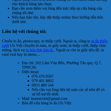
cho khách hàng lựa chọn.
Bạn cần xem thêm vui lòng đến trực tiếp tại cửa hàng của
chúng tôi nhé.
Nếu bạn bận rộn, hãy đặt thiệp online theo hướng dẫn bên
dưới nhé.
Liên hệ với chúng tôi:
Chuên in ấn, photocopy, in thiệp cưới. Ngoài ra, công ty
in ấn thiệp
cưới
Ưu Việt chuyên in màu, in giấy note, in thiệp cưới, thiệp chúc
mừng, dịch vụ
in hóa đơn bán lẻ.
Ngoài ra còn in giấy tiêu đề, in
card visit hay in menu…
Địa chỉ: 202 Lâm Văn Bền, Phường Tân quy, Q.7,
TPHCM.
Điện thoại:
076 476 0567
079 401 8802
0933 489 544
Nếu cần vui lòng liên hệ zalo các số trên để có
sự hỗ trợ tốt nhất.
Mail: inanuuviet@gmail.com
Bản đồ cửa hàng in ấn Ưu Việt: