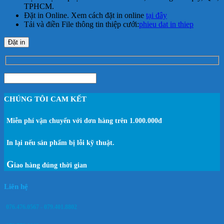
TPHCM.
Đặt in Online. Xem cách đặt in online
tại đây
Tải và điền File thông tin thiệp cưới:
phieu dat in thiep
Đặt in
CHÚNG TÔI CAM KẾT
Miễn phí vận chuyển với đơn hàng trên 1.000.000đ
In lại nếu sản phẩm bị lỗi kỹ thuật.
G
iao hàng đúng thời gian
Liên hệ
076.476.0567 - 079.401.8802