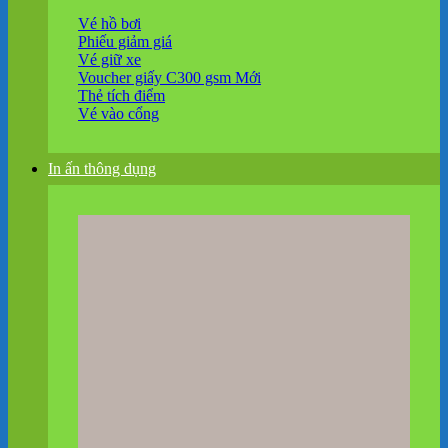
Vé hồ bơi
Phiếu giảm giá
Vé giữ xe
Voucher giấy C300 gsm
Thẻ tích điểm
Vé vào cổng
In ấn thông dụng