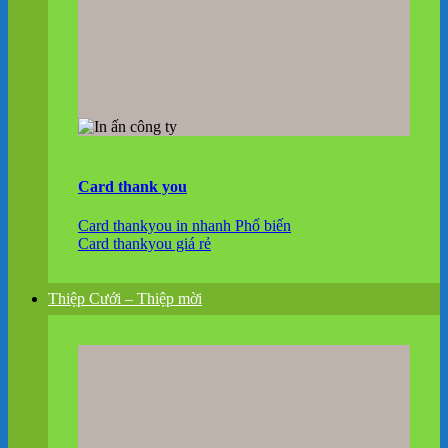
Card thank you
Card thankyou in nhanh
Card thankyou giá rẻ
Thiệp Cưới – Thiệp mời