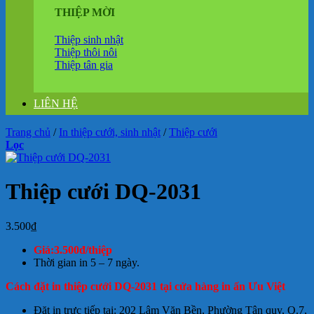
THIỆP MỜI
Thiệp sinh nhật
Thiệp thôi nôi
Thiệp tân gia
LIÊN HỆ
Trang chủ
/
In thiệp cưới, sinh nhật
/
Thiệp cưới
Lọc
Thiệp cưới DQ-2031
3.500
₫
Giá:3.500đ/thiệp
Thời gian in 5 – 7 ngày.
Cách đặt in thiệp cưới DQ-2031 tại cửa hàng in ấn Ưu Việt
Đặt in trực tiếp tại: 202 Lâm Văn Bền, Phường Tân quy, Q.7,