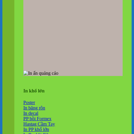
In khổ lớn
Poster
In băng rôn
In decal
PP bồi Formex
Hastag Cầm Tay
In PP khổ lớn