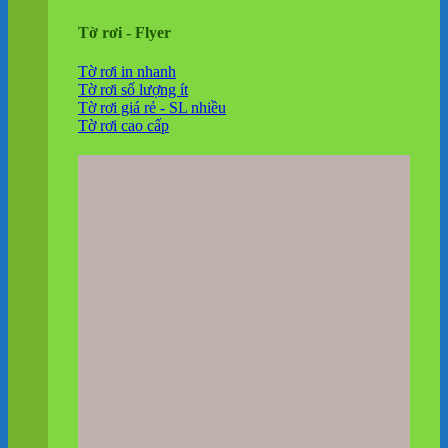
Tờ rơi - Flyer
Tờ rơi in nhanh
Tờ rơi số lượng ít
Tờ rơi giá rẻ - SL nhiều
Tờ rơi cao cấp