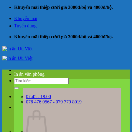
Bỏ
Khuyến mãi thiệp cưới giá 3000đ/bộ và 4000đ/bộ.
qua
nội
Khuyến mãi
dung
Tuyển dụng
Khuyến mãi thiệp cưới giá 3000đ/bộ và 4000đ/bộ.
In ấn văn phòng
Tìm
kiếm:
07:45 - 18:00
076 476 0567 - 079 779 8019