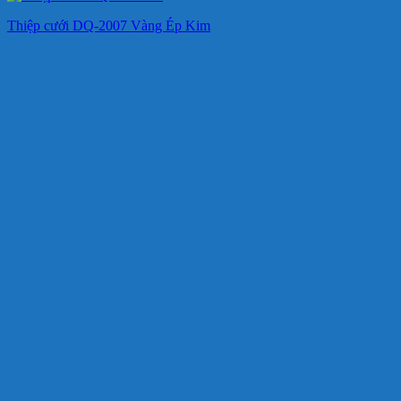
Thiệp cưới DQ-2007 Vàng Ép Kim