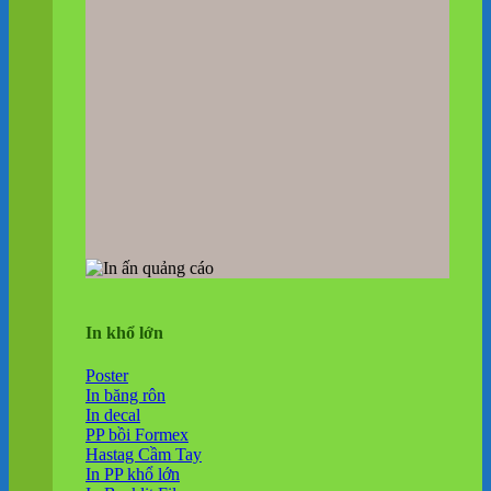
In khổ lớn
Poster
In băng rôn
In decal
PP bồi Formex
Hastag Cầm Tay
In PP khổ lớn