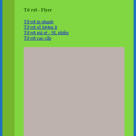
Tờ rơi - Flyer
Tờ rơi in nhanh
Tờ rơi số lượng ít
Tờ rơi giá rẻ - SL nhiều
Tờ rơi cao cấp