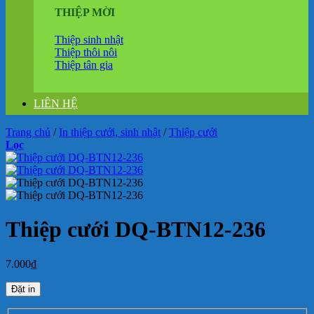
THIỆP MỜI
Thiệp sinh nhật
Thiệp thôi nôi
Thiệp tân gia
LIÊN HỆ
Trang chủ
/
In thiệp cưới, sinh nhật
/
Thiệp cưới
Lọc
Thiệp cưới DQ-BTN12-236
7.000
₫
Đặt in