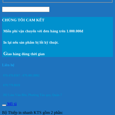
CHÚNG TÔI CAM KẾT
Miễn phí vận chuyển với đơn hàng trên 1.000.000đ
In lại nếu sản phẩm bị lỗi kỹ thuật.
G
iao hàng đúng thời gian
Liên hệ
076.476.0567 - 079.401.8802
079.779.8019
202 Lâm Văn Bền, Phường Tân quy, Quận 7
Mô tả
Bộ Thiệp in nhanh KTS gồm 2 phần: