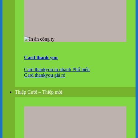
Card thank you
Card thankyou in nhanh
Card thankyou giá rẻ
Thiệp Cưới – Thiệp mời