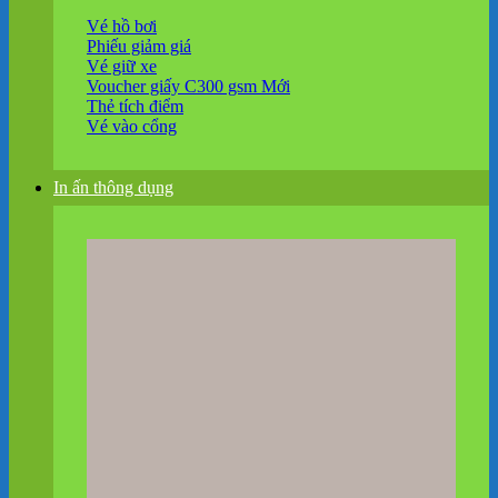
Vé hồ bơi
Phiếu giảm giá
Vé giữ xe
Voucher giấy C300 gsm
Thẻ tích điểm
Vé vào cổng
In ấn thông dụng