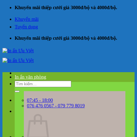
Bỏ
Khuyến mãi thiệp cưới giá 3000đ/bộ và 4000đ/bộ.
qua
nội
Khuyến mãi
dung
Tuyển dụng
Khuyến mãi thiệp cưới giá 3000đ/bộ và 4000đ/bộ.
In ấn văn phòng
Tìm
kiếm:
07:45 - 18:00
076 476 0567 - 079 779 8019