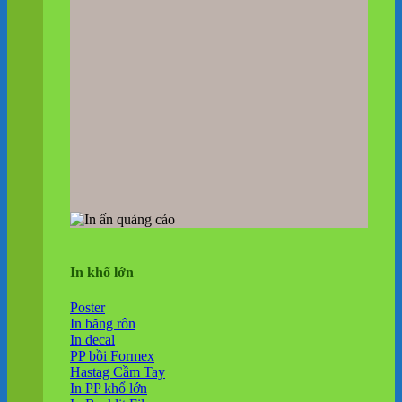
In khổ lớn
Poster
In băng rôn
In decal
PP bồi Formex
Hastag Cầm Tay
In PP khổ lớn