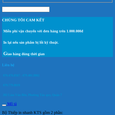
CHÚNG TÔI CAM KẾT
Miễn phí vận chuyển với đơn hàng trên 1.000.000đ
In lại nếu sản phẩm bị lỗi kỹ thuật.
G
iao hàng đúng thời gian
Liên hệ
076.476.0567 - 079.401.8802
079.779.8019
202 Lâm Văn Bền, Phường Tân quy, Quận 7
Mô tả
Bộ Thiệp in nhanh KTS gồm 2 phần: