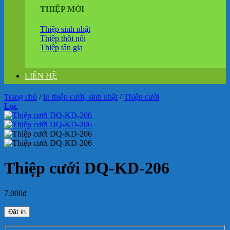
THIỆP MỜI
Thiệp sinh nhật
Thiệp thôi nôi
Thiệp tân gia
LIÊN HỆ
Trang chủ
/
In thiệp cưới, sinh nhật
/
Thiệp cưới
Lọc
Thiệp cưới DQ-KD-206
7.000
₫
Đặt in