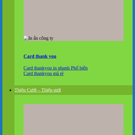
Card thank you
Card thankyou in nhanh
Card thankyou giá rẻ
Thiệp Cưới – Thiệp mời