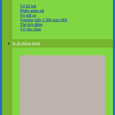
Vé hồ bơi
Phiếu giảm giá
Vé giữ xe
Voucher giấy C300 gsm
Thẻ tích điểm
Vé vào cổng
In ấn thông dụng