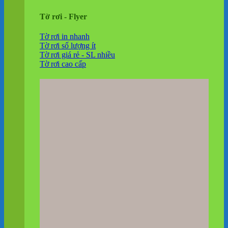
Tờ rơi - Flyer
Tờ rơi in nhanh
Tờ rơi số lượng ít
Tờ rơi giá rẻ - SL nhiều
Tờ rơi cao cấp