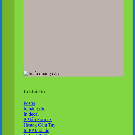
In khổ lớn
Poster
In băng rôn
In decal
PP bồi Formex
Hastag Cầm Tay
In PP khổ lớn