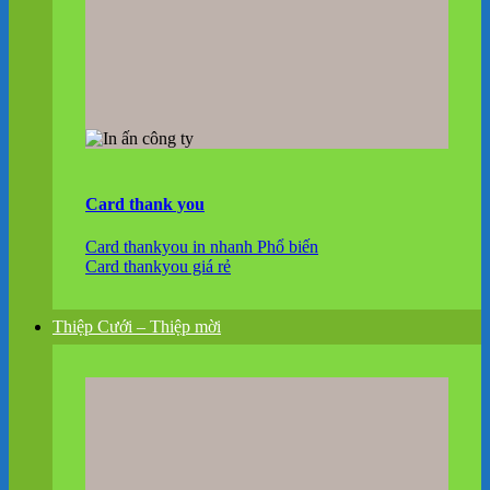
Card thank you
Card thankyou in nhanh
Card thankyou giá rẻ
Thiệp Cưới – Thiệp mời