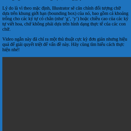
Lý do là vì theo mặc định, Illustrator sẽ căn chỉnh đối tượng chữ
dựa trên khung giới hạn (bounding box) của nó, bao gồm cả khoảng
trống cho các ký tự có chân (như ‘g’, ‘y’) hoặc chiều cao của các ký
tự viết hoa, chứ không phải dựa trên hình dạng thực tế của các con
chữ.
Video ngắn này đã chỉ ra một thủ thuật cực kỳ đơn giản nhưng hiệu
quả để giải quyết triệt để vấn đề này. Hãy cùng tìm hiểu cách thực
hiện nhé!