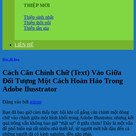
THIỆP MỜI
Thiệp sinh nhật
Thiệp thôi nôi
Thiệp tân gia
LIÊN HỆ
Học đồ họa
Cách Căn Chỉnh Chữ (Text) Vào Giữa
Đối Tượng Một Cách Hoàn Hảo Trong
Adobe Ilusstrator
Đăng vào
bởi
admin
Bạn đã bao giờ cảm thấy bực bội khi cố gắng căn chỉnh một dòng
chữ vào chính giữa một hình khối trong Adobe Illustrator, nhưng kết
quả trông vẫn không bao giờ “thật sự” ở giữa chưa? Đây là một vấn
đề phổ biến mà rất nhiều nhà thiết kế, từ người mới bắt đầu đến cả
những người đã có kinh nghiệm, đều gặp phải.