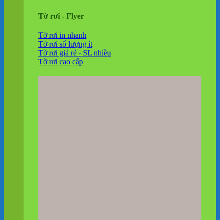
Tờ rơi - Flyer
Tờ rơi in nhanh
Tờ rơi số lượng ít
Tờ rơi giá rẻ - SL nhiều
Tờ rơi cao cấp