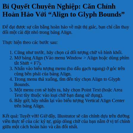
Bí Quyết Chuyên Nghiệp: Căn Chỉnh
Hoàn Hảo Với “Align to Glyph Bounds”
Để đạt được sự cân bằng hoàn hảo về mặt thị giác, bạn chỉ cần thay
đổi một cài đặt nhỏ trong bảng Align.
Thực hiện theo các bước sau:
Cũng như trước, hãy chọn cả đối tượng chữ và hình khối.
Mở bảng Align (Vào menu Window > Align hoặc dùng phím
tắt Shift + F7).
Nhấn vào biểu tượng menu (ba dấu gạch ngang) ở góc trên
cùng bên phải của bảng Align.
Trong menu thả xuống, tìm đến tùy chọn Align to Glyph
Bounds.
Một menu con sẽ hiện ra, hãy chọn Point Text (hoặc Area
Text tùy thuộc vào loại chữ bạn đang sử dụng).
Bây giờ, hãy nhấn lại vào biểu tượng Vertical Align Center
trên bảng Align.
Kết quả: Tuyệt vời! Giờ đây, Illustrator sẽ căn chỉnh dựa trên đường
viền thực tế của các ký tự, giúp dòng chữ của bạn nằm ở vị trí chính
giữa một cách hoàn hảo và cân đối nhất.