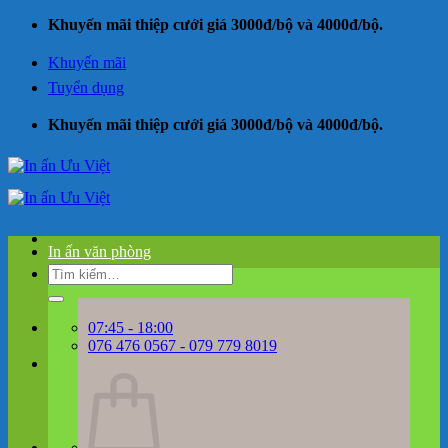
Bỏ
Khuyến mãi thiệp cưới giá 3000đ/bộ và 4000đ/bộ.
qua
nội
Khuyến mãi
dung
Tuyển dụng
Khuyến mãi thiệp cưới giá 3000đ/bộ và 4000đ/bộ.
In ấn văn phòng
Tìm
kiếm:
07:45 - 18:00
076 476 0567 - 079 779 8019