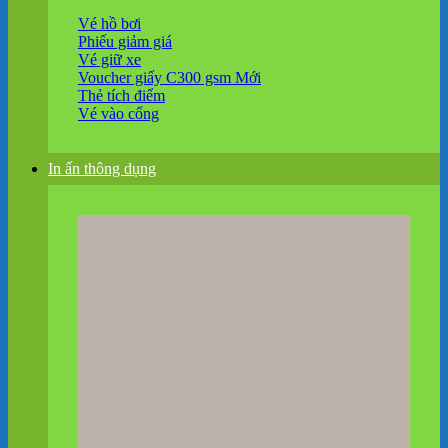
Vé hồ bơi
Phiếu giảm giá
Vé giữ xe
Voucher giấy C300 gsm
Thẻ tích điểm
Vé vào cổng
In ấn thông dụng