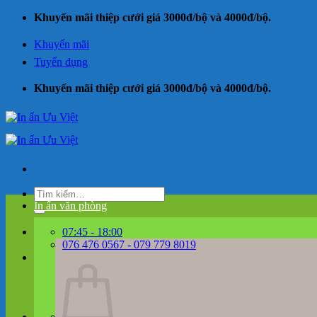
Bỏ
Khuyến mãi thiệp cưới giá 3000đ/bộ và 4000đ/bộ.
qua
nội
Khuyến mãi
dung
Tuyển dụng
Khuyến mãi thiệp cưới giá 3000đ/bộ và 4000đ/bộ.
Tìm
kiếm:
In ấn văn phòng
07:45 - 18:00
076 476 0567 - 079 779 8019