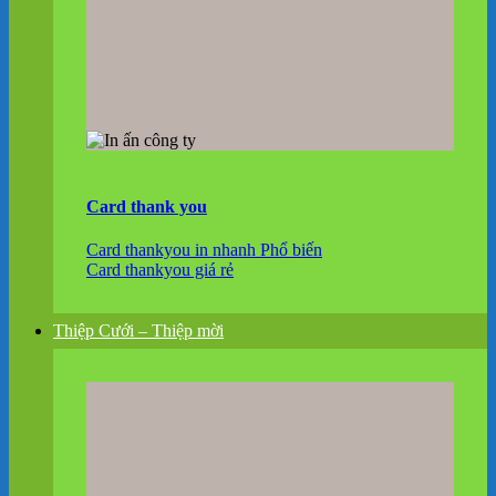
Card thank you
Card thankyou in nhanh
Card thankyou giá rẻ
Thiệp Cưới – Thiệp mời