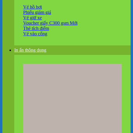
Vé hồ bơi
Phiếu giảm giá
Vé giữ xe
Voucher giấy C300 gsm
Thẻ tích điểm
Vé vào cổng
In ấn thông dụng