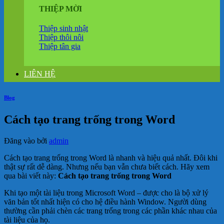
THIỆP MỜI
Thiệp sinh nhật
Thiệp thôi nôi
Thiệp tân gia
LIÊN HỆ
Blog
Cách tạo trang trống trong Word
Đăng vào
bởi
admin
Cách tạo trang trống trong Word là nhanh và hiệu quả nhất. Đôi khi
thật sự rất dễ dàng. Nhưng nếu bạn vẫn chưa biết cách. Hãy xem
qua bài viết này:
Cách tạo trang trống trong Word
Khi tạo một tài liệu trong Microsoft Word – được cho là bộ xử lý
văn bản tốt nhất hiện có cho hệ điều hành Window. Người dùng
thường cần phải chèn các trang trống trong các phần khác nhau của
tài liệu của họ.