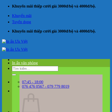
Bỏ
Khuyến mãi thiệp cưới giá 3000đ/bộ và 4000đ/bộ.
qua
nội
Khuyến mãi
dung
Tuyển dụng
Khuyến mãi thiệp cưới giá 3000đ/bộ và 4000đ/bộ.
In ấn văn phòng
Tìm
kiếm:
07:45 - 18:00
076 476 0567 - 079 779 8019