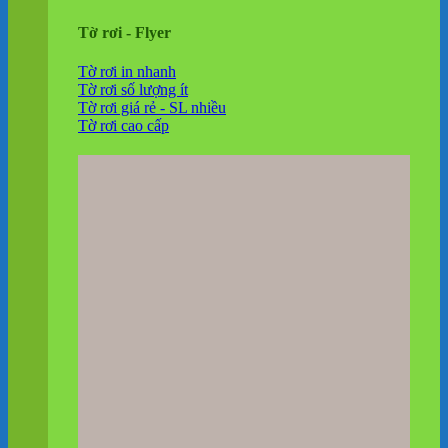
Tờ rơi - Flyer
Tờ rơi in nhanh
Tờ rơi số lượng ít
Tờ rơi giá rẻ - SL nhiều
Tờ rơi cao cấp