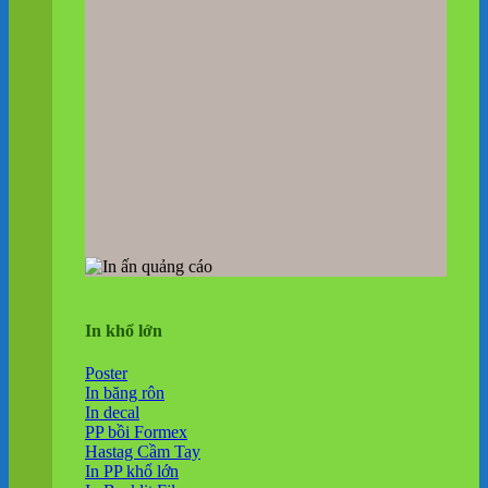
In khổ lớn
Poster
In băng rôn
In decal
PP bồi Formex
Hastag Cầm Tay
In PP khổ lớn