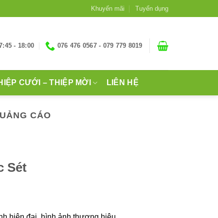
Khuyến mãi
Tuyển dụng
7:45 - 18:00
076 476 0567 - 079 779 8019
HIỆP CƯỚI – THIỆP MỜI
LIÊN HỆ
 QUẢNG CÁO
c Sét
nh hiện đại, hình ảnh thương hiệu