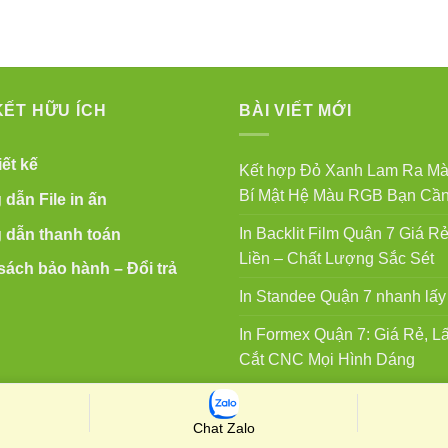
KẾT HỮU ÍCH
BÀI VIẾT MỚI
ết kế
Kết hợp Đỏ Xanh Lam Ra Mà
Bí Mật Hệ Màu RGB Bạn Cần
dẫn File in ấn
In Backlit Film Quận 7 Giá Rẻ
dẫn thanh toán
Liền – Chất Lượng Sắc Sét
sách bảo hành – Đổi trả
In Standee Quận 7 nhanh lấy 
In Formex Quận 7: Giá Rẻ, Lấ
Cắt CNC Mọi Hình Dáng
Chat Zalo