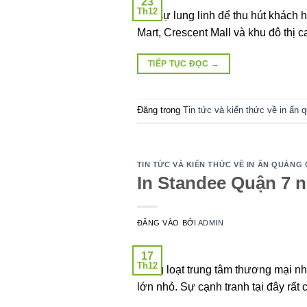
23
Th12
cần sự lung linh để thu hút khách 
Mart, Crescent Mall và khu đô thị 
TIẾP TỤC ĐỌC
→
Đăng trong
Tin tức và kiến thức về in ấn 
TIN TỨC VÀ KIẾN THỨC VỀ IN ẤN QUẢNG
In Standee Quận 7 n
ĐĂNG VÀO
BỞI
ADMIN
17
Th12
Hàng loạt trung tâm thương mại nh
lớn nhỏ. Sự cạnh tranh tại đây rất