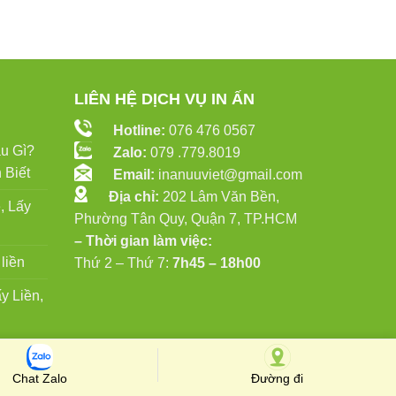
LIÊN HỆ DỊCH VỤ IN ẤN
Hotline:
076 476 0567
u Gì?
Zalo:
079 .779.8019
 Biết
Email:
inanuuviet@gmail.com
Địa chỉ:
202 Lâm Văn Bền,
, Lấy
Phường Tân Quy, Quận 7, TP.HCM
– Thời gian làm việc:
liền
Thứ 2 – Thứ 7:
7h45 – 18h00
y Liền,
Chat Zalo
Đường đi