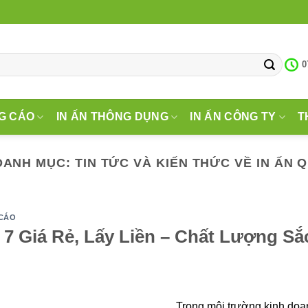
0
G CÁO
IN ẤN THÔNG DỤNG
IN ẤN CÔNG TY
T
DANH MỤC:
TIN TỨC VÀ KIẾN THỨC VỀ IN ẤN
 CÁO
n 7 Giá Rẻ, Lấy Liền – Chất Lượng Sắ
Trong môi trường kinh doa