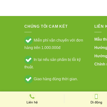
CHÚNG TÔI CAM KẾT
LIÊN 
Mẫu thi
Miễn phí vận chuyển với đơn
Hướng 
hàng trên 1.000.000đ
Hướng 
In lại nếu sản phẩm bị lỗi kỹ
Chính 
thuật.
Giao hàng đúng thời gian.
Copyright 2024 ©
in ấn Ưu Việt
Liên hệ
Di động