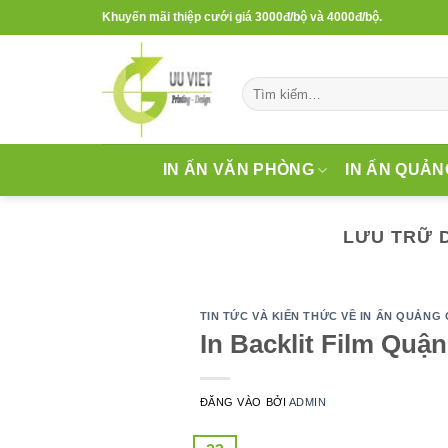
Bỏ
Khuyến mãi thiệp cưới giá 3000đ/bộ và 4000đ/bộ.
qua
nội
dung
Tìm
kiếm:
IN ẤN VĂN PHÒNG
IN ẤN QUẢN
LƯU TRỮ 
TIN TỨC VÀ KIẾN THỨC VỀ IN ẤN QUẢNG
In Backlit Film Quậ
ĐĂNG VÀO
BỞI
ADMIN