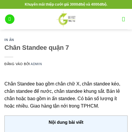
Bỏ
Khuyến mãi thiệp cưới giá 3000đ/bộ và 4000đ/bộ.
qua
nội
dung
IN ẤN
Chân Standee quận 7
ĐĂNG VÀO
BỞI
ADMIN
Chân Standee bao gồm chân chữ X, chân standee kéo,
chân standee đế nước, chân standee khung sắt. Bán lẻ
chân hoặc bao gồm in ấn standee. Có bán số lượng ít
hoặc nhiều. Giao hàng tận nới trong TPHCM.
Nội dung bài viết