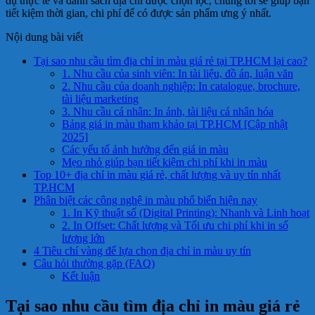
dụ thực tế và danh sách địa chỉ được chọn lọc, chúng tôi sẽ giúp bạn
tiết kiệm thời gian, chi phí để có được sản phẩm ưng ý nhất.
Nội dung bài viết
Tại sao nhu cầu tìm địa chỉ in màu giá rẻ tại TP.HCM lại cao?
1. Nhu cầu của sinh viên: In tài liệu, đồ án, luận văn
2. Nhu cầu của doanh nghiệp: In catalogue, brochure,
tài liệu marketing
3. Nhu cầu cá nhân: In ảnh, tài liệu cá nhân hóa
Bảng giá in màu tham khảo tại TP.HCM [Cập nhật
2025]
Các yếu tố ảnh hưởng đến giá in màu
Mẹo nhỏ giúp bạn tiết kiệm chi phí khi in màu
Top 10+ địa chỉ in màu giá rẻ, chất lượng và uy tín nhất
TP.HCM
Phân biệt các công nghệ in màu phổ biến hiện nay
1. In Kỹ thuật số (Digital Printing): Nhanh và Linh hoạt
2. In Offset: Chất lượng và Tối ưu chi phí khi in số
lượng lớn
4 Tiêu chí vàng để lựa chọn địa chỉ in màu uy tín
Câu hỏi thường gặp (FAQ)
Kết luận
Tại sao nhu cầu tìm địa chỉ in màu giá rẻ