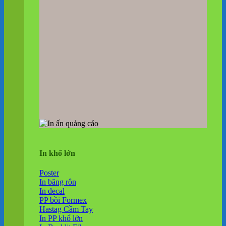
In khổ lớn
Poster
In băng rôn
In decal
PP bồi Formex
Hastag Cầm Tay
In PP khổ lớn