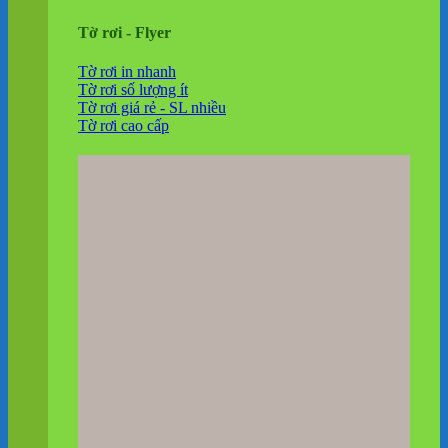
Tờ rơi - Flyer
Tờ rơi in nhanh
Tờ rơi số lượng ít
Tờ rơi giá rẻ - SL nhiều
Tờ rơi cao cấp