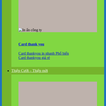
Card thank you
Card thankyou in nhanh
Card thankyou giá rẻ
Thiệp Cưới – Thiệp mời