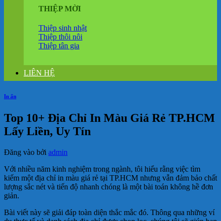
THIỆP MỜI
Thiệp sinh nhật
Thiệp thôi nôi
Thiệp tân gia
LIÊN HỆ
In ấn
Top 10+ Địa Chỉ In Màu Giá Rẻ TP.HCM
Lấy Liền, Uy Tín
Đăng vào
bởi
admin
Với nhiều năm kinh nghiệm trong ngành, tôi hiểu rằng việc tìm
kiếm một địa chỉ in màu giá rẻ tại TP.HCM nhưng vẫn đảm bảo chất
lượng sắc nét và tiến độ nhanh chóng là một bài toán không hề đơn
giản.
Bài viết này sẽ giải đáp toàn diện thắc mắc đó. Thông qua những ví