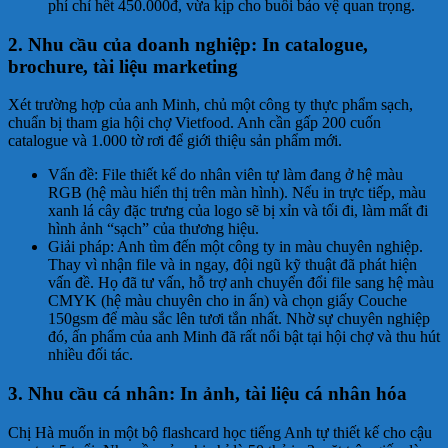
phí chỉ hết 450.000đ, vừa kịp cho buổi bảo vệ quan trọng.
2. Nhu cầu của doanh nghiệp: In catalogue,
brochure, tài liệu marketing
Xét trường hợp của anh Minh, chủ một công ty thực phẩm sạch,
chuẩn bị tham gia hội chợ Vietfood. Anh cần gấp 200 cuốn
catalogue và 1.000 tờ rơi để giới thiệu sản phẩm mới.
Vấn đề: File thiết kế do nhân viên tự làm đang ở hệ màu
RGB (hệ màu hiển thị trên màn hình). Nếu in trực tiếp, màu
xanh lá cây đặc trưng của logo sẽ bị xỉn và tối đi, làm mất đi
hình ảnh “sạch” của thương hiệu.
Giải pháp: Anh tìm đến một công ty in màu chuyên nghiệp.
Thay vì nhận file và in ngay, đội ngũ kỹ thuật đã phát hiện
vấn đề. Họ đã tư vấn, hỗ trợ anh chuyển đổi file sang hệ màu
CMYK (hệ màu chuyên cho in ấn) và chọn giấy Couche
150gsm để màu sắc lên tươi tắn nhất. Nhờ sự chuyên nghiệp
đó, ấn phẩm của anh Minh đã rất nổi bật tại hội chợ và thu hút
nhiều đối tác.
3. Nhu cầu cá nhân: In ảnh, tài liệu cá nhân hóa
Chị Hà muốn in một bộ flashcard học tiếng Anh tự thiết kế cho cậu