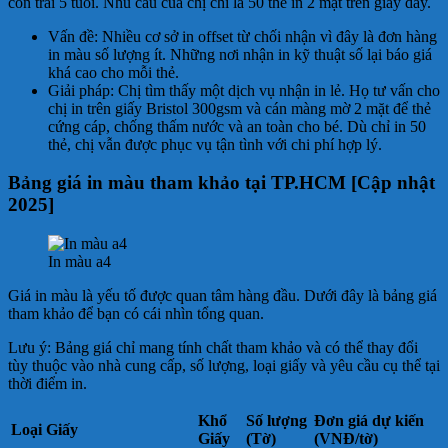
con trai 5 tuổi. Nhu cầu của chị chỉ là 50 thẻ in 2 mặt trên giấy dày.
Vấn đề: Nhiều cơ sở in offset từ chối nhận vì đây là đơn hàng
in màu số lượng ít. Những nơi nhận in kỹ thuật số lại báo giá
khá cao cho mỗi thẻ.
Giải pháp: Chị tìm thấy một dịch vụ nhận in lẻ. Họ tư vấn cho
chị in trên giấy Bristol 300gsm và cán màng mờ 2 mặt để thẻ
cứng cáp, chống thấm nước và an toàn cho bé. Dù chỉ in 50
thẻ, chị vẫn được phục vụ tận tình với chi phí hợp lý.
Bảng giá in màu tham khảo tại TP.HCM [Cập nhật
2025]
In màu a4
Giá in màu là yếu tố được quan tâm hàng đầu. Dưới đây là bảng giá
tham khảo để bạn có cái nhìn tổng quan.
Lưu ý: Bảng giá chỉ mang tính chất tham khảo và có thể thay đổi
tùy thuộc vào nhà cung cấp, số lượng, loại giấy và yêu cầu cụ thể tại
thời điểm in.
Khổ
Số lượng
Đơn giá dự kiến
Loại Giấy
Giấy
(Tờ)
(VNĐ/tờ)