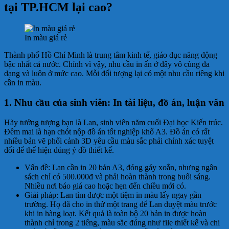
tại TP.HCM lại cao?
In màu giá rẻ
Thành phố Hồ Chí Minh là trung tâm kinh tế, giáo dục năng động
bậc nhất cả nước. Chính vì vậy, nhu cầu in ấn ở đây vô cùng đa
dạng và luôn ở mức cao. Mỗi đối tượng lại có một nhu cầu riêng khi
cần in màu.
1. Nhu cầu của sinh viên: In tài liệu, đồ án, luận văn
Hãy tưởng tượng bạn là Lan, sinh viên năm cuối Đại học Kiến trúc.
Đêm mai là hạn chót nộp đồ án tốt nghiệp khổ A3. Đồ án có rất
nhiều bản vẽ phối cảnh 3D yêu cầu màu sắc phải chính xác tuyệt
đối để thể hiện đúng ý đồ thiết kế.
Vấn đề: Lan cần in 20 bản A3, đóng gáy xoắn, nhưng ngân
sách chỉ có 500.000đ và phải hoàn thành trong buổi sáng.
Nhiều nơi báo giá cao hoặc hẹn đến chiều mới có.
Giải pháp: Lan tìm được một tiệm in màu lấy ngay gần
trường. Họ đã cho in thử một trang để Lan duyệt màu trước
khi in hàng loạt. Kết quả là toàn bộ 20 bản in được hoàn
thành chỉ trong 2 tiếng, màu sắc đúng như file thiết kế và chi