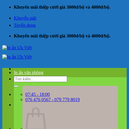
Bỏ
Khuyến mãi thiệp cưới giá 3000đ/bộ và 4000đ/bộ.
qua
nội
Khuyến mãi
dung
Tuyển dụng
Khuyến mãi thiệp cưới giá 3000đ/bộ và 4000đ/bộ.
In ấn văn phòng
Tìm
kiếm:
07:45 - 18:00
076 476 0567 - 079 779 8019