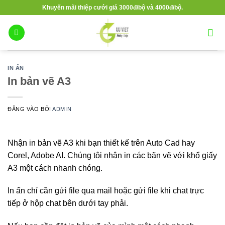
Bỏ
Khuyến mãi thiệp cưới giá 3000đ/bộ và 4000đ/bộ.
qua
nội
dung
IN ẤN
In bản vẽ A3
ĐĂNG VÀO
BỞI
ADMIN
Nhận in bản vẽ A3 khi bạn thiết kế trên Auto Cad hay
Corel, Adobe AI. Chúng tôi nhận in các bãn vẽ với khổ giấy
A3 một cách nhanh chóng.
In ấn chỉ cần gửi file qua mail hoặc gửi file khi chat trực
tiếp ở hộp chat bên dưới tay phải.