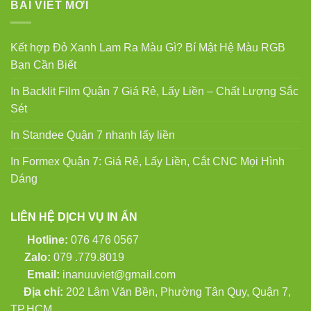
BÀI VIẾT MỚI
Kết hợp Đỏ Xanh Lam Ra Màu Gì? Bí Mật Hệ Màu RGB
Bạn Cần Biết
In Backlit Film Quận 7 Giá Rẻ, Lấy Liền – Chất Lượng Sắc
Sét
In Standee Quận 7 nhanh lấy liền
In Formex Quận 7: Giá Rẻ, Lấy Liền, Cắt CNC Mọi Hình
Dáng
LIÊN HỆ DỊCH VỤ IN ẤN
Hotline:
076 476 0567
Zalo:
079 .779.8019
Email:
inanuuviet@gmail.com
Địa chỉ:
202 Lâm Văn Bền, Phường Tân Quy, Quận 7,
TP.HCM