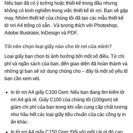
Nếu bạn đã có ý tưởng hoặc thiết kế trong đầu nhưng
không có kinh nghiệm trong việc thiết kế tờ rơi. Bạn sẽ gặp
may. Nhóm thiết kế của chúng tôi đã tạo các mẫu thiết kế
tờ rơi A4 trống có sẵn . Và tương thích với Photoshop,
Adobe Illustrator, InDesign và PDF.
Tôi nên chọn loại giấy nào cho tờ rơi của mình?
Loại giấy bạn chọn bị ảnh hưởng bởi một số điều. Từ chi
phí và ngân sách của bạn, đến giao diện đã hoàn thành và
những gì bạn sẽ sử dụng chúng cho – đây là một số yếu tố
bạn cần xem xét.
In tờ rơi A4 giấy C100 Gsm: Nếu bạn đang tìm kiếm tờ
rơi A4 giá rẻ. Giấy C100 của chúng tôi (100gsm) sẽ
giảm chi phí của bạn trong khi vẫn cung cấp chất lượng
như hầu hết các loại giấy tiêu chuẩn của các công ty in
ấn khác.
In tờ rơi A4 giấy C150 Gsm: Đối với một cái gì đó cao