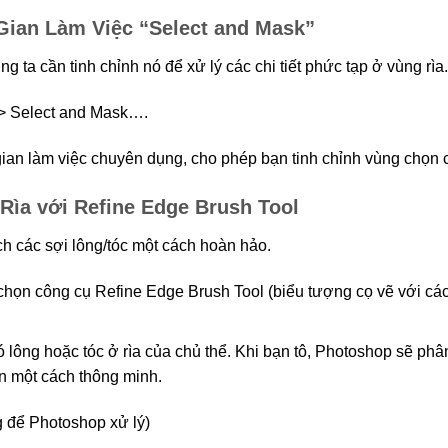
Gian Làm Việc “Select and Mask”
 ta cần tinh chỉnh nó để xử lý các chi tiết phức tạp ở vùng rìa.
 > Select and Mask….
ian làm việc chuyên dụng, cho phép bạn tinh chỉnh vùng chọn 
Rìa với Refine Edge Brush Tool
ch các sợi lông/tóc một cách hoàn hảo.
chọn công cụ Refine Edge Brush Tool (biểu tượng cọ vẽ với các
 lông hoặc tóc ở rìa của chủ thể. Khi bạn tô, Photoshop sẽ ph
ền một cách thông minh.
g để Photoshop xử lý)