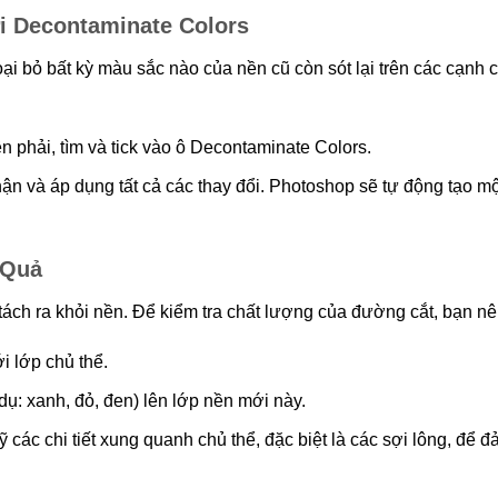
i Decontaminate Colors
oại bỏ bất kỳ màu sắc nào của nền cũ còn sót lại trên các cạnh 
n phải, tìm và tick vào ô Decontaminate Colors.
n và áp dụng tất cả các thay đổi. Photoshop sẽ tự động tạo mộ
 Quả
ách ra khỏi nền. Để kiểm tra chất lượng của đường cắt, bạn nê
i lớp chủ thể.
ụ: xanh, đỏ, đen) lên lớp nền mới này.
kỹ các chi tiết xung quanh chủ thể, đặc biệt là các sợi lông, đ