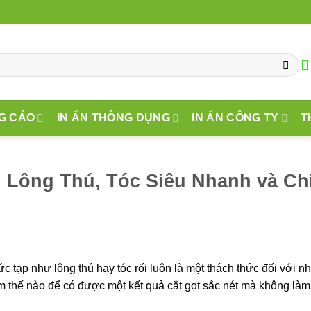
G CÁO
IN ẤN THÔNG DỤNG
IN ẤN CÔNG TY
T
 Lông Thú, Tóc Siêu Nhanh và Chi
hức tạp như lông thú hay tóc rối luôn là một thách thức đối với n
 thế nào để có được một kết quả cắt gọt sắc nét mà không làm m