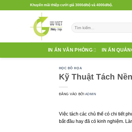
Bỏ
Khuyến mãi thiệp cưới giá 3000đ/bộ và 4000đ/bộ.
qua
nội
dung
Tìm
kiếm:
IN ẤN VĂN PHÒNG
IN ẤN QUẢN
HỌC ĐỒ HỌA
Kỹ Thuật Tách Nền
ĐĂNG VÀO
BỞI
ADMIN
Việc tách các chủ thể có chi tiết p
bắt đầu hay đã có kinh nghiệm. Làm