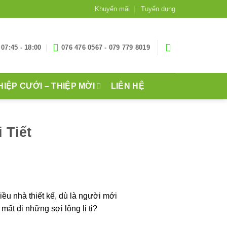
Khuyến mãi
Tuyển dụng
07:45 - 18:00
076 476 0567 - 079 779 8019
HIỆP CƯỚI – THIỆP MỜI
LIÊN HỆ
 Tiết
hiều nhà thiết kế, dù là người mới
ất đi những sợi lông li ti?