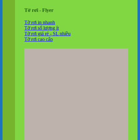
Tờ rơi - Flyer
Tờ rơi in nhanh
Tờ rơi số lượng ít
Tờ rơi giá rẻ - SL nhiều
Tờ rơi cao cấp