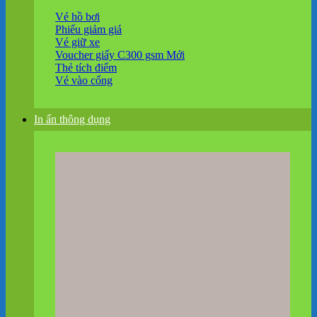
Vé hồ bơi
Phiếu giảm giá
Vé giữ xe
Voucher giấy C300 gsm
Thẻ tích điểm
Vé vào cổng
In ấn thông dụng