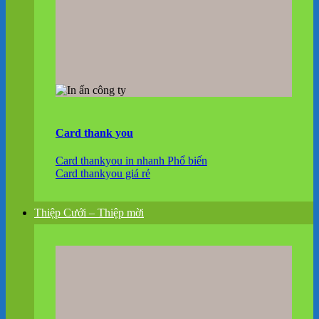
Card thank you
Card thankyou in nhanh
Card thankyou giá rẻ
Thiệp Cưới – Thiệp mời