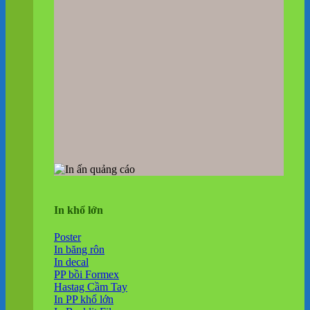
In khổ lớn
Poster
In băng rôn
In decal
PP bồi Formex
Hastag Cầm Tay
In PP khổ lớn