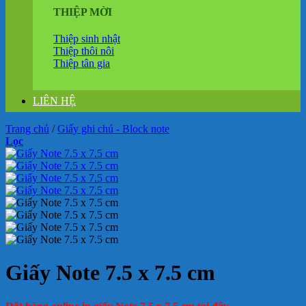
THIỆP MỜI
Thiệp sinh nhật
Thiệp thôi nôi
Thiệp tân gia
LIÊN HỆ
Trang chủ
/
Giấy ghi chú - Block note
Lọc
Giấy Note 7.5 x 7.5 cm