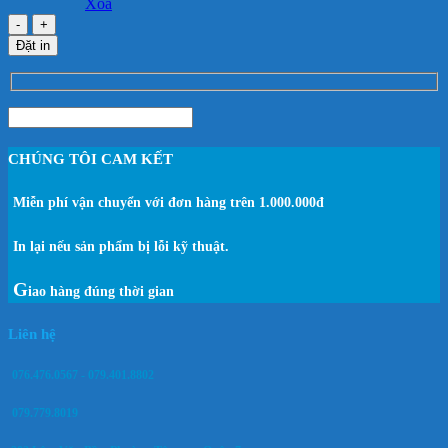
Xóa
Giấy
Note
Đặt in
7.5
x
7.5
cm
CHÚNG TÔI CAM KẾT
Miễn phí vận chuyển với đơn hàng trên 1.000.000đ
In lại nếu sản phẩm bị lỗi kỹ thuật.
G
iao hàng đúng thời gian
Liên hệ
076.476.0567 - 079.401.8802
079.779.8019