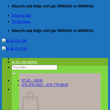
Bỏ
Khuyến mãi thiệp cưới giá 3000đ/bộ và 4000đ/bộ.
qua
nội
Khuyến mãi
dung
Tuyển dụng
Khuyến mãi thiệp cưới giá 3000đ/bộ và 4000đ/bộ.
In ấn văn phòng
Tìm
kiếm:
07:45 - 18:00
076 476 0567 - 079 779 8019