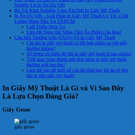
Nghiệp Tại In Ấn Ưu Việt
Bỏ Túi Kinh Nghiệm Vàng Khi Đặt In Giấy Mỹ Thuật
In Ấn Ưu Việt – Giải Pháp In Giấy Mỹ Thuật Uy Tín, Chất
Lượng Hàng Đầu Tại TP.HCM
Giới Thiệu Dịch Vụ
Liên Hệ Ngay Để Nâng Tầm Ấn Phẩm Của Bạn!
Câu Hỏi Thường Gặp (FAQs) Về In Giấy Mỹ Thuật
Chi phí in giấy mỹ thuật có đắt hơn nhiều so với giấy
thường không?
Số lượng tối thiểu để đặt in giấy mỹ thuật là bao nhiêu?
Thời gian hoàn thành một đơn hàng in giấy mỹ thuật
thường mất bao lâu?
Làm thế nào để thiết kế của tôi phát huy tối đa vẻ đẹp
khi in trên giấy mỹ thuật?
In Giấy Mỹ Thuật Là Gì và Vì Sao Đây
Là Lựa Chọn Đáng Giá?
Giấy Gesso
giấy gesso