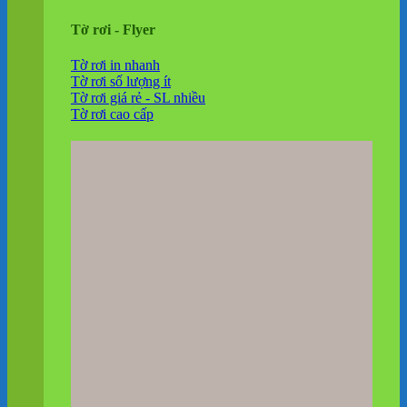
Tờ rơi - Flyer
Tờ rơi in nhanh
Tờ rơi số lượng ít
Tờ rơi giá rẻ - SL nhiều
Tờ rơi cao cấp