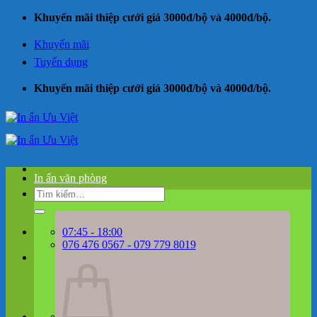
Bỏ
Khuyến mãi thiệp cưới giá 3000đ/bộ và 4000đ/bộ.
qua
nội
Khuyến mãi
dung
Tuyển dụng
Khuyến mãi thiệp cưới giá 3000đ/bộ và 4000đ/bộ.
In ấn văn phòng
Tìm
kiếm:
07:45 - 18:00
076 476 0567 - 079 779 8019