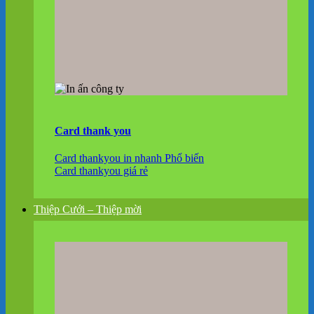
Card thank you
Card thankyou in nhanh
Card thankyou giá rẻ
Thiệp Cưới – Thiệp mời