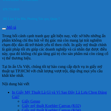
079.779.8019
202 Lâm Văn Bền, Phường Tân quy, Quận 7
Mô tả
Trong bối cảnh cạnh tranh gay gắt hiện nay, việc sở hữu những ấn
phẩm không chỉ thu hút về thị giác mà còn mang lại trải nghiệm
chạm độc đáo đã trở thành yếu tố then chốt. In giấy mỹ thuật chính
là giải pháp tối ưu giúp các doanh nghiệp và cá nhân đạt được điều
này, qua đó không chỉ gia tăng giá trị cho sản phẩm mà còn củng cố
vị thế thương hiệu.
Tại In ấn Ưu Việt, chúng tôi tự hào cung cấp dịch vụ in giấy mỹ
thuật tại TP.HCM với chất lượng vượt trội, đáp ứng mọi yêu cầu
khắt khe nhất.
Nội dung bài viết
In Giấy Mỹ Thuật Là Gì và Vì Sao Đây Là Lựa Chọn Đáng
Giá?
Giấy Gesso
Giấy mỹ thuật Koehler Canvas (K02)
Giấy mỹ thuật Koehler Canvas (K04)