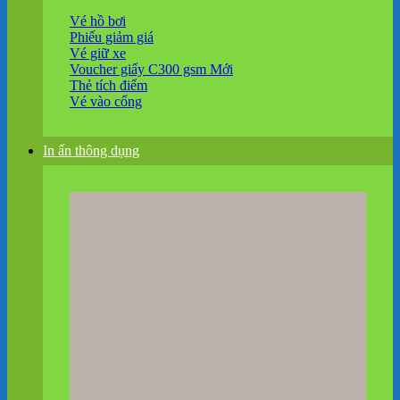
Vé hồ bơi
Phiếu giảm giá
Vé giữ xe
Voucher giấy C300 gsm
Thẻ tích điểm
Vé vào cổng
In ấn thông dụng