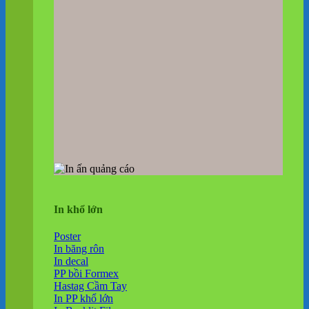
In khổ lớn
Poster
In băng rôn
In decal
PP bồi Formex
Hastag Cầm Tay
In PP khổ lớn