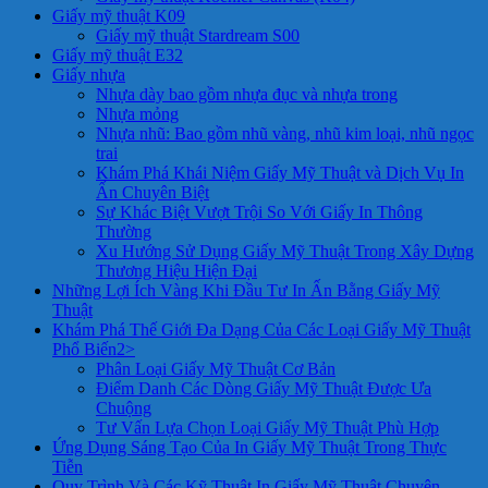
Giấy mỹ thuật K09
Giấy mỹ thuật Stardream S00
Giấy mỹ thuật E32
Giấy nhựa
Nhựa dày bao gồm nhựa đục và nhựa trong
Nhựa mỏng
Nhựa nhũ: Bao gồm nhũ vàng, nhũ kim loại, nhũ ngọc
trai
Khám Phá Khái Niệm Giấy Mỹ Thuật và Dịch Vụ In
Ấn Chuyên Biệt
Sự Khác Biệt Vượt Trội So Với Giấy In Thông
Thường
Xu Hướng Sử Dụng Giấy Mỹ Thuật Trong Xây Dựng
Thương Hiệu Hiện Đại
Những Lợi Ích Vàng Khi Đầu Tư In Ấn Bằng Giấy Mỹ
Thuật
Khám Phá Thế Giới Đa Dạng Của Các Loại Giấy Mỹ Thuật
Phổ Biến2>
Phân Loại Giấy Mỹ Thuật Cơ Bản
Điểm Danh Các Dòng Giấy Mỹ Thuật Được Ưa
Chuộng
Tư Vấn Lựa Chọn Loại Giấy Mỹ Thuật Phù Hợp
Ứng Dụng Sáng Tạo Của In Giấy Mỹ Thuật Trong Thực
Tiễn
Quy Trình Và Các Kỹ Thuật In Giấy Mỹ Thuật Chuyên