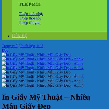
THIỆP MỜI
Thiệp sinh nhật
Thiệp thôi nôi
Thiệp tân gia
LIÊN HỆ
Trang chủ
/
In tài liệu, in lẻ
Lọc
In Giấy Mỹ Thuật – Nhiều
Mẫu Giấy Đẹp