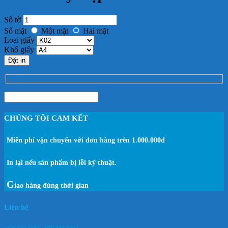
Số tờ
Số mặt
Một mặt
Hai mặt
Loại giấy
Khổ giấy
Đặt in
CHÚNG TÔI CAM KẾT
Miễn phí vận chuyển với đơn hàng trên 1.000.000đ
In lại nếu sản phẩm bị lỗi kỹ thuật.
G
iao hàng đúng thời gian
Liên hệ
076.476.0567 - 079.401.8802