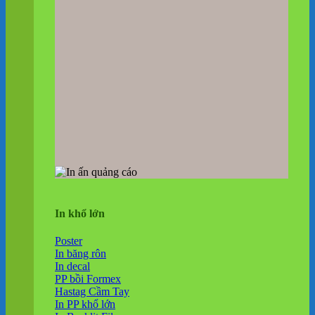
In khổ lớn
Poster
In băng rôn
In decal
PP bồi Formex
Hastag Cầm Tay
In PP khổ lớn