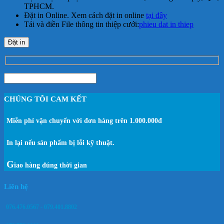
TPHCM.
Đặt in Online. Xem cách đặt in online
tại đây
Tải và điền File thông tin thiệp cưới:
phieu dat in thiep
Đặt in
CHÚNG TÔI CAM KẾT
Miễn phí vận chuyển với đơn hàng trên 1.000.000đ
In lại nếu sản phẩm bị lỗi kỹ thuật.
G
iao hàng đúng thời gian
Liên hệ
076.476.0567 - 079.401.8802