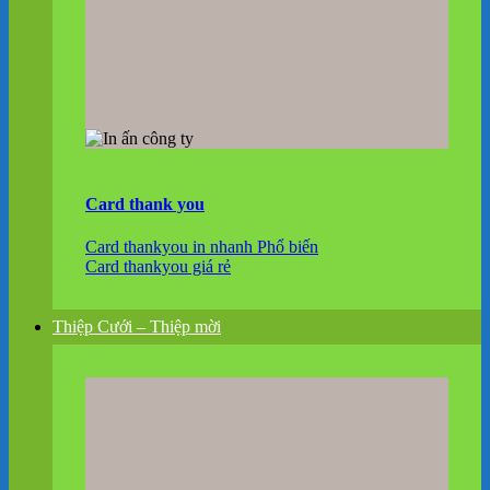
Card thank you
Card thankyou in nhanh
Card thankyou giá rẻ
Thiệp Cưới – Thiệp mời