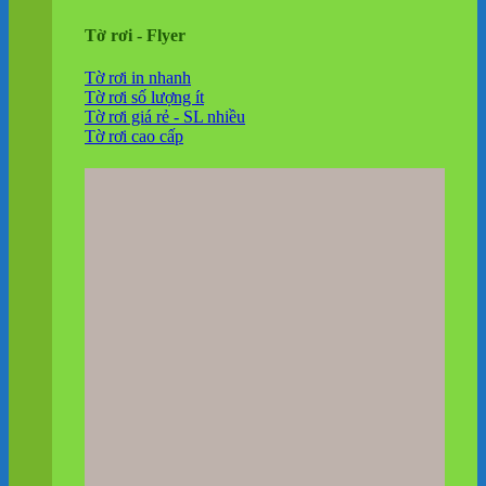
Tờ rơi - Flyer
Tờ rơi in nhanh
Tờ rơi số lượng ít
Tờ rơi giá rẻ - SL nhiều
Tờ rơi cao cấp