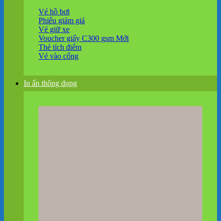
Vé hồ bơi
Phiếu giảm giá
Vé giữ xe
Voucher giấy C300 gsm
Thẻ tích điểm
Vé vào cổng
In ấn thông dụng