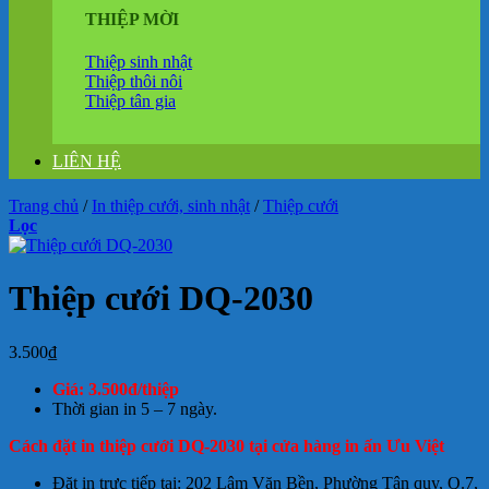
THIỆP MỜI
Thiệp sinh nhật
Thiệp thôi nôi
Thiệp tân gia
LIÊN HỆ
Trang chủ
/
In thiệp cưới, sinh nhật
/
Thiệp cưới
Lọc
Thiệp cưới DQ-2030
3.500
₫
Giá: 3.500đ/thiệp
Thời gian in 5 – 7 ngày.
Cách đặt in thiệp cưới DQ-2030 tại cửa hàng in ấn Ưu Việt
Đặt in trực tiếp tại: 202 Lâm Văn Bền, Phường Tân quy, Q.7,