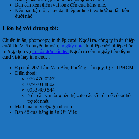
Bạn cần xem thêm vui lòng đến cửa hàng nhé.
Nếu bạn bận rộn, hãy đặt thiệp online theo hướng dẫn bên
dưới nhé.
Liên hệ với chúng tôi:
Chuên in ấn, photocopy, in thiệp cưới. Ngoài ra, công ty in ấn thiệp
cưới Ưu Việt chuyên in màu,
in giấy note
, in thiệp cưới, thiệp chúc
mừng, dịch vụ
in hóa đơn bán lẻ.
Ngoài ra còn in giấy tiêu đề, in
card visit hay in menu…
Địa chỉ: 202 Lâm Văn Bền, Phường Tân quy, Q.7, TPHCM.
Điện thoại:
076 476 0567
079 401 8802
0933 489 544
Nếu cần vui lòng liên hệ zalo các số trên để có sự hỗ
trợ tốt nhất.
Mail: inanuuviet@gmail.com
Bản đồ cửa hàng in ấn Ưu Việt: