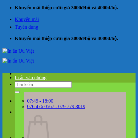
Bỏ
Khuyến mãi thiệp cưới giá 3000đ/bộ và 4000đ/bộ.
qua
nội
Khuyến mãi
dung
Tuyển dụng
Khuyến mãi thiệp cưới giá 3000đ/bộ và 4000đ/bộ.
In ấn văn phòng
Tìm
kiếm:
07:45 - 18:00
076 476 0567 - 079 779 8019