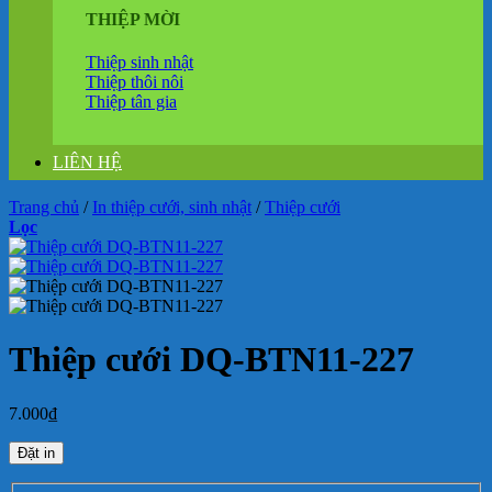
THIỆP MỜI
Thiệp sinh nhật
Thiệp thôi nôi
Thiệp tân gia
LIÊN HỆ
Trang chủ
/
In thiệp cưới, sinh nhật
/
Thiệp cưới
Lọc
Thiệp cưới DQ-BTN11-227
7.000
₫
Đặt in