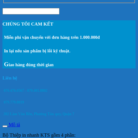
CHÚNG TÔI CAM KẾT
Miễn phí vận chuyển với đơn hàng trên 1.000.000đ
In lại nếu sản phẩm bị lỗi kỹ thuật.
G
iao hàng đúng thời gian
Liên hệ
076.476.0567 - 079.401.8802
079.779.8019
202 Lâm Văn Bền, Phường Tân quy, Quận 7
Mô tả
Bộ Thiệp in nhanh KTS gồm 4 phần: