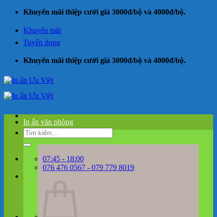
Bỏ
Khuyến mãi thiệp cưới giá 3000đ/bộ và 4000đ/bộ.
qua
nội
Khuyến mãi
dung
Tuyển dụng
Khuyến mãi thiệp cưới giá 3000đ/bộ và 4000đ/bộ.
In ấn văn phòng
Tìm
kiếm:
07:45 - 18:00
076 476 0567 - 079 779 8019