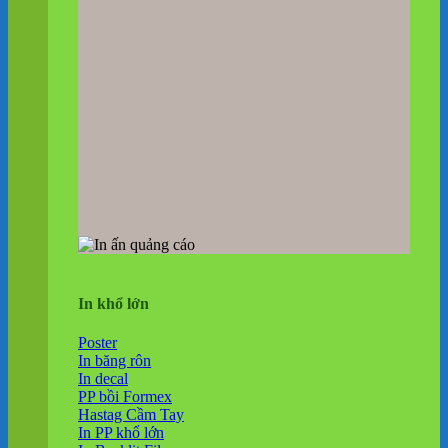
In khổ lớn
Poster
In băng rôn
In decal
PP bồi Formex
Hastag Cầm Tay
In PP khổ lớn