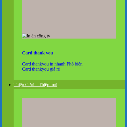
Card thank you
Card thankyou in nhanh
Card thankyou giá rẻ
Thiệp Cưới – Thiệp mời