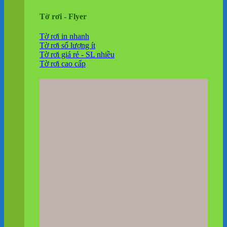
Tờ rơi - Flyer
Tờ rơi in nhanh
Tờ rơi số lượng ít
Tờ rơi giá rẻ - SL nhiều
Tờ rơi cao cấp