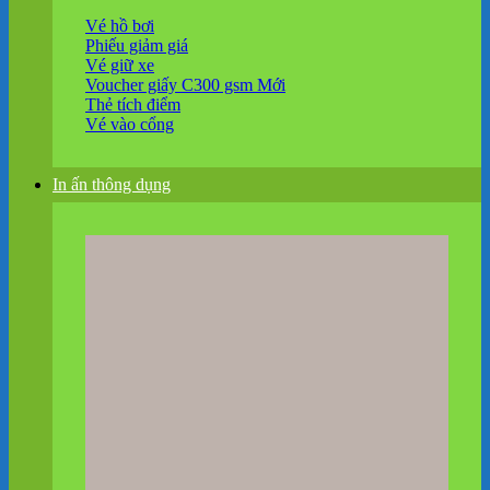
Vé hồ bơi
Phiếu giảm giá
Vé giữ xe
Voucher giấy C300 gsm
Thẻ tích điểm
Vé vào cổng
In ấn thông dụng