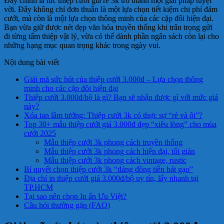
Đây chính là lúc thiệp cưới giá rẻ 3k trở thành một giải pháp tuyệt
vời. Đây không chỉ đơn thuần là một lựa chọn tiết kiệm chi phí đám
cưới, mà còn là một lựa chọn thông minh của các cặp đôi hiện đại.
Bạn vừa giữ được nét đẹp văn hóa truyền thống khi trân trọng gửi
đi từng tấm thiệp vật lý, vừa có thể dành phần ngân sách còn lại cho
những hạng mục quan trọng khác trong ngày vui.
Nội dung bài viết
Giải mã sức hút của thiệp cưới 3.000đ – Lựa chọn thông
minh cho các cặp đôi hiện đại
Thiệp cưới 3.000đ/bộ là gì? Bạn sẽ nhận được gì với mức giá
này?
Xóa tan lầm tưởng: Thiệp cưới 3k có thực sự “rẻ và ôi”?
Top 30+ mẫu thiệp cưới giá 3.000đ đẹp “xiêu lòng” cho mùa
cưới 2025
Mẫu thiệp cưới 3k phong cách truyền thống
Mẫu thiệp cưới 3k phong cách hiện đại, tối giản
Mẫu thiệp cưới 3k phong cách vintage, rustic
Bí quyết chọn thiệp cưới 3k “đáng đồng tiền bát gạo”
Địa chỉ in thiệp cưới giá 3.000đ/bộ uy tín, lấy nhanh tại
TP.HCM
Tại sao nên chọn In ấn Ưu Việt?
Câu hỏi thường gặp (FAQ)