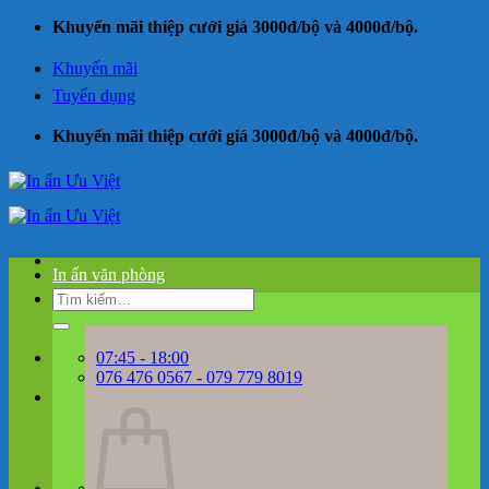
Bỏ
Khuyến mãi thiệp cưới giá 3000đ/bộ và 4000đ/bộ.
qua
nội
Khuyến mãi
dung
Tuyển dụng
Khuyến mãi thiệp cưới giá 3000đ/bộ và 4000đ/bộ.
In ấn văn phòng
Tìm
kiếm:
07:45 - 18:00
076 476 0567 - 079 779 8019