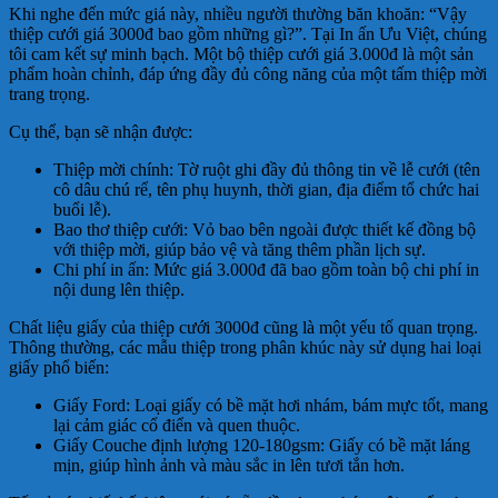
Khi nghe đến mức giá này, nhiều người thường băn khoăn: “Vậy
thiệp cưới giá 3000đ bao gồm những gì?”. Tại In ấn Ưu Việt, chúng
tôi cam kết sự minh bạch. Một bộ thiệp cưới giá 3.000đ là một sản
phẩm hoàn chỉnh, đáp ứng đầy đủ công năng của một tấm thiệp mời
trang trọng.
Cụ thể, bạn sẽ nhận được:
Thiệp mời chính: Tờ ruột ghi đầy đủ thông tin về lễ cưới (tên
cô dâu chú rể, tên phụ huynh, thời gian, địa điểm tổ chức hai
buổi lễ).
Bao thơ thiệp cưới: Vỏ bao bên ngoài được thiết kế đồng bộ
với thiệp mời, giúp bảo vệ và tăng thêm phần lịch sự.
Chi phí in ấn: Mức giá 3.000đ đã bao gồm toàn bộ chi phí in
nội dung lên thiệp.
Chất liệu giấy của thiệp cưới 3000đ cũng là một yếu tố quan trọng.
Thông thường, các mẫu thiệp trong phân khúc này sử dụng hai loại
giấy phổ biến:
Giấy Ford: Loại giấy có bề mặt hơi nhám, bám mực tốt, mang
lại cảm giác cổ điển và quen thuộc.
Giấy Couche định lượng 120-180gsm: Giấy có bề mặt láng
mịn, giúp hình ảnh và màu sắc in lên tươi tắn hơn.