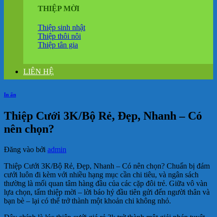
THIỆP MỜI
Thiệp sinh nhật
Thiệp thôi nôi
Thiệp tân gia
LIÊN HỆ
In ấn
Thiệp Cưới 3K/Bộ Rẻ, Đẹp, Nhanh – Có
nên chọn?
Đăng vào
bởi
admin
Thiệp Cưới 3K/Bộ Rẻ, Đẹp, Nhanh – Có nên chọn? Chuẩn bị đám
cưới luôn đi kèm với nhiều hạng mục cần chi tiêu, và ngân sách
thường là mối quan tâm hàng đầu của các cặp đôi trẻ. Giữa vô vàn
lựa chọn, tấm thiệp mời – lời báo hỷ đầu tiên gửi đến người thân và
bạn bè – lại có thể trở thành một khoản chi không nhỏ.