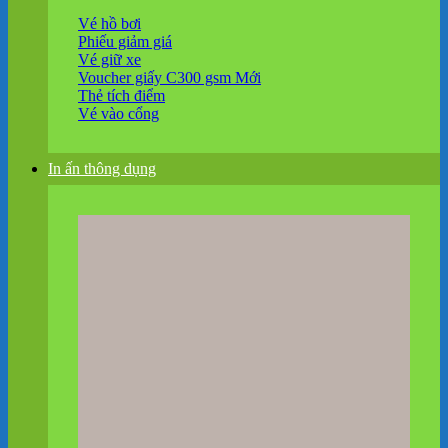
Vé hồ bơi
Phiếu giảm giá
Vé giữ xe
Voucher giấy C300 gsm
Thẻ tích điểm
Vé vào cổng
In ấn thông dụng