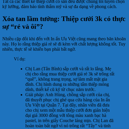
Tất cả các thiết kế thiệp cưới có sẵn đều được chúng tôi tuyển chọn
kỹ lưỡng, đảm bảo tính thẩm mỹ và sự đa dạng về phong cách.
Xóa tan lầm tưởng: Thiệp cưới 3k có thực
sự “rẻ và ôi”?
Nhiều cặp đôi khi đến với In ấn Ưu Việt cũng mang theo băn khoăn
này. Họ lo rằng thiệp giá rẻ sẽ đi kèm với chất lượng không tốt. Tuy
nhiên, thực tế sẽ khiến bạn phải bất ngờ.
Ví dụ:
Chị Lan (Tân Bình) sắp cưới và rất lo lắng. Mẹ
chị cho rằng mua thiệp cưới giá rẻ 3k sẽ trông rất
“quê”, không trang trọng, sợ làm mất mặt gia
đình. Chị hình dung ra những tấm thiệp mỏng
dính, thiết kế cũ kỹ từ chục năm trước.
Giải pháp: Anh Hùng, chồng sắp cưới của chị,
đã thuyết phục chị ghé qua cửa hàng của In ấn
Ưu Việt tại Quận 7. Tại đây, nhân viên đã đưa
cho chị xem một mẫu thiệp cưới đơn giản hiện
đại giá 3000 đồng với tông màu xanh bạc hà
pastel, in trên giấy Couche láng mịn. Chị Lan đã
hoàn toàn bất ngờ vì nó trông rất “Tây” và tinh