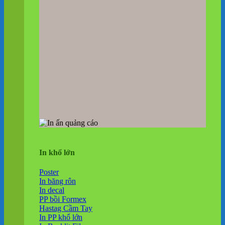
In khổ lớn
Poster
In băng rôn
In decal
PP bồi Formex
Hastag Cầm Tay
In PP khổ lớn