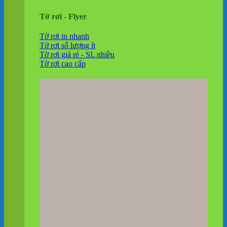
Tờ rơi - Flyer
Tờ rơi in nhanh
Tờ rơi số lượng ít
Tờ rơi giá rẻ - SL nhiều
Tờ rơi cao cấp