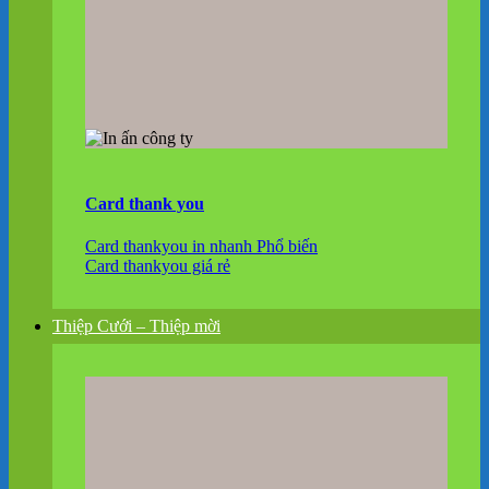
Card thank you
Card thankyou in nhanh
Card thankyou giá rẻ
Thiệp Cưới – Thiệp mời