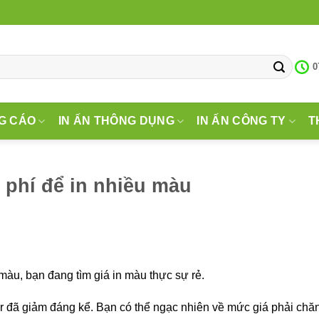
0
G CÁO
IN ẤN THÔNG DỤNG
IN ẤN CÔNG TY
T
 phí để in nhiều màu
màu, bạn đang tìm giá in màu thực sự rẻ.
or đã giảm đáng kể. Bạn có thể ngạc nhiên về mức giá phải chă