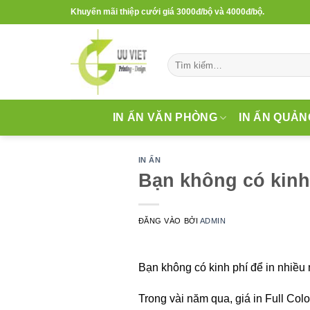
Bỏ
Khuyến mãi thiệp cưới giá 3000đ/bộ và 4000đ/bộ.
qua
nội
dung
Tìm
kiếm:
IN ẤN VĂN PHÒNG
IN ẤN QUẢN
IN ẤN
Bạn không có kinh
ĐĂNG VÀO
BỞI
ADMIN
Bạn không có kinh phí để in nhiều 
Trong vài năm qua, giá in Full Col