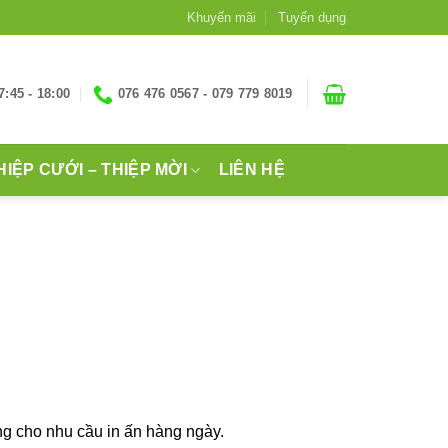
Khuyến mãi
Tuyển dụng
7:45 - 18:00
076 476 0567 - 079 779 8019
HIỆP CƯỚI – THIỆP MỜI
LIÊN HỆ
ng cho nhu cầu in ấn hàng ngày.