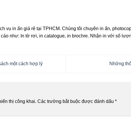
ịch vụ in ấn giá rẻ tại TPHCM. Chúng tôi chuyên in ấn, photocop
cáo như: In tờ rơi, in catalogue, in brochre. Nhận in với số lượ
sách một cách hợp lý
Những thôn
ển thị công khai.
Các trường bắt buộc được đánh dấu
*