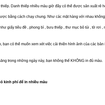
 thiếp. Danh thiếp nhiều màu giờ đây có thể được sản xuất rẻ h
 được bằng cách chạy chung. Như các mặt hàng với nhau không 
ư giấy tiêu đề , phong bì , bưu thiếp , thư mục bỏ túi , tờ rơi ,
 in, bạn có thể muốn xem xét việc cải thiện hình ảnh của các bả
 chăng trong những ngày này, bạn không thể KHÔNG in đủ màu.
ó kinh phí để in nhiều màu