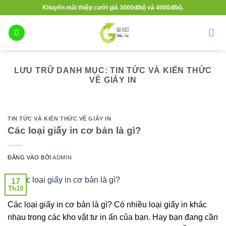
Bỏ
Khuyến mãi thiệp cưới giá 3000đ/bộ và 4000đ/bộ.
qua
nội
dung
LƯU TRỮ DANH MỤC:
TIN TỨC VÀ KIẾN THỨC
VỀ GIẤY IN
TIN TỨC VÀ KIẾN THỨC VỀ GIẤY IN
Các loại giấy in cơ bản là gì?
ĐĂNG VÀO
BỞI
ADMIN
17
Th10
Các loại giấy in cơ bản là gì? Có nhiều loại giấy in khác
nhau trong các kho vật tư in ấn của bạn. Hay bạn đang cần