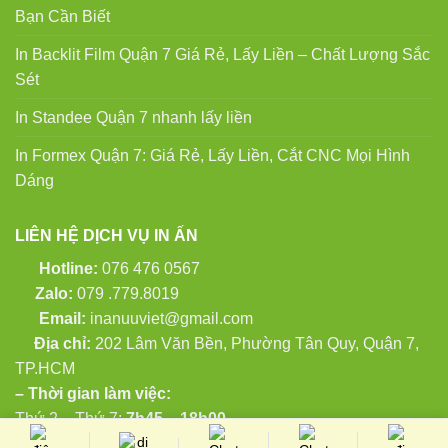
Bạn Cần Biết
In Backlit Film Quận 7 Giá Rẻ, Lấy Liền – Chất Lượng Sắc
Sét
In Standee Quận 7 nhanh lấy liền
In Formex Quận 7: Giá Rẻ, Lấy Liền, Cắt CNC Mọi Hình
Dáng
LIÊN HỆ DỊCH VỤ IN ẤN
Hotline:
076 476 0567
Zalo:
079 .779.8019
Email:
inanuuviet@gmail.com
Địa chỉ:
202 Lâm Văn Bền, Phường Tân Quy, Quận 7,
TP.HCM
– Thời gian làm việc:
Thứ 2 – Thứ 7:
7h45 – 18h00