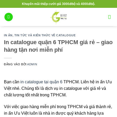
Bỏ
Khuyến mãi thiệp cưới giá 3000đ/bộ và 4000đ/bộ.
qua
nội
dung
IN ẤN
,
TIN TỨC VÀ KIẾN THỨC VỀ CATALOGUE
In catalogue quận 6 TPHCM giá rẻ – giao
hàng tận nơi miễn phí
ĐĂNG VÀO
BỞI
ADMIN
Bạn cần
in catalogue tại quận 6
TPHCM. Liên hệ in ấn Ưu
Việt nhé. Chúng tôi là dịch vụ in catalogue với giá rẻ và
chất lượng tốt nhất trong TPHCM.
Với việc giao hàng miễn phí trong TPHCM và giá thành rẻ,
in ấn Ưu Việt luôn là nhà in được quý khách hàng lựa