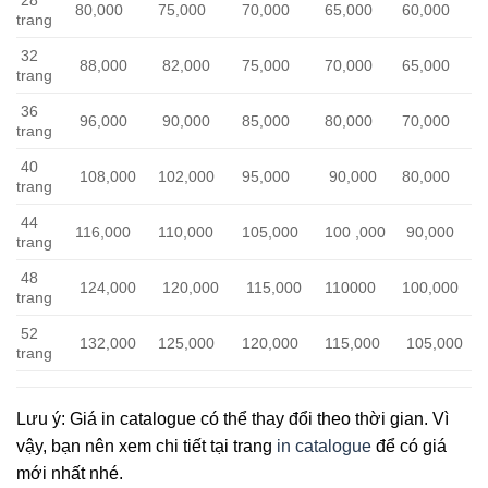
80,000
75,000
70,000
65,000
60,000
trang
32
88,000
82,000
75,000
70,000
65,000
trang
36
96,000
90,000
85,000
80,000
70,000
trang
40
108,000
102,000
95,000
90,000
80,000
trang
44
116,000
110,000
105,000
100 ,000
90,000
trang
48
124,000
120,000
115,000
110000
100,000
trang
52
132,000
125,000
120,000
115,000
105,000
trang
Lưu ý: Giá in catalogue có thể thay đổi theo thời gian. Vì
vậy, bạn nên xem chi tiết tại trang
in catalogue
để có giá
mới nhất nhé.