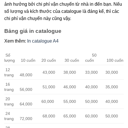
ảnh hưởng bởi chi phí vận chuyển từ nhà in đến bạn. Nếu
số lượng và kích thước của catalogue là đáng kể, thì các
chi phí vận chuyển này cũng vậy.
Bảng giá in catalogue
Xem thêm:
In catalogue A4
Số
50
lượng
10 cuốn
20 cuốn
30 cuốn
cuốn
100 cuốn
12
43,000
38,000
33,000
30,000
trang
48,000
16
51,000
46,000
40,000
35,000
trang
56,000
20
60,000
55,000
50,000
40,000
trang
64,000
24
68,000
65,000
60,000
50,000
trang
72,000
28