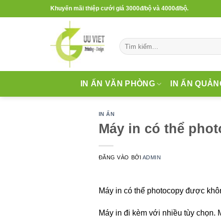
Bỏ
Khuyến mãi thiệp cưới giá 3000đ/bộ và 4000đ/bộ.
qua
nội
dung
Tìm
kiếm:
IN ẤN VĂN PHÒNG
IN ẤN QUẢN
IN ẤN
Máy in có thể pho
ĐĂNG VÀO
BỞI
ADMIN
Máy in có thể photocopy được khôn
Máy in đi kèm với nhiều tùy chọn. 