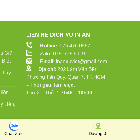
LIÊN HỆ DỊCH VỤ IN ẤN
Hotline:
076 476 0567
u Gì?
Zalo:
079 .779.8019
 Biết
Email:
inanuuviet@gmail.com
Địa chỉ:
202 Lâm Văn Bền,
, Lấy
Phường Tân Quy, Quận 7, TP.HCM
– Thời gian làm việc:
liền
Thứ 2 – Thứ 7:
7h45 – 18h00
y Liền,
Chat Zalo
Đường đi