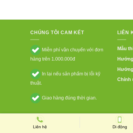
CHÚNG TÔI CAM KẾT
LIÊN 
Mẫu thi
Miễn phí vận chuyển với đơn
Hướng 
hàng trên 1.000.000đ
Hướng 
In lại nếu sản phẩm bị lỗi kỹ
Chính 
thuật.
Giao hàng đúng thời gian.
Copyright 2024 ©
in ấn Ưu Việt
Liên hệ
Di động