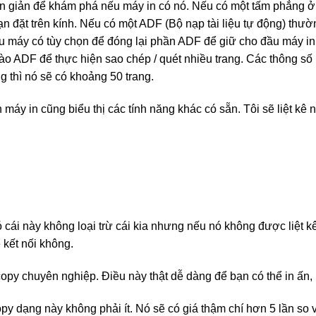
n giản để khám phá nếu máy in có nó. Nếu có một tấm phẳng ở 
u bạn đặt trên kính. Nếu có một ADF (Bộ nạp tài liệu tự động) t
u máy có tùy chọn để đóng lại phần ADF để giữ cho đầu máy in
ào ADF để thực hiện sao chép / quét nhiều trang. Các thông số 
thì nó sẽ có khoảng 50 trang.
 máy in cũng biểu thị các tính năng khác có sẵn. Tôi sẽ liệt kê
ó cái này không loại trừ cái kia nhưng nếu nó không được liệt 
 kết nối không.
y chuyên nghiệp. Điều này thật dễ dàng để bạn có thể in ấn, 
py dạng này không phải ít. Nó sẽ có giá thậm chí hơn 5 lần so v