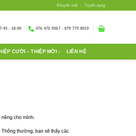
Khuyến mãi
Tuyển dụng
7:45 - 18:00
076 476 0567 - 079 779 8019
HIỆP CƯỚI – THIỆP MỜI
LIÊN HỆ
 riêng cho mình.
n. Thông thường, bạn sẽ thấy các