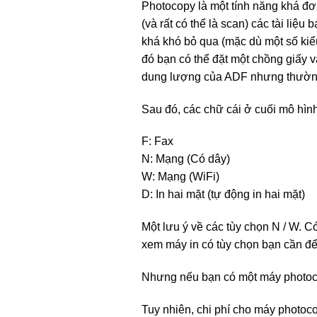
Photocopy là một tính năng khá đơ
(và rất có thể là scan) các tài liệ
khá khó bỏ qua (mặc dù một số kiể
đó bạn có thể đặt một chồng giấy v
dung lượng của ADF nhưng thường 
Sau đó, các chữ cái ở cuối mô hình
F: Fax
N: Mạng (Có dây)
W: Mạng (WiFi)
D: In hai mặt (tự động in hai mặt)
Một lưu ý về các tùy chọn N / W. C
xem máy in có tùy chọn bạn cần để
Nhưng nếu bạn có một máy photocop
Tuy nhiên, chi phí cho máy photoco