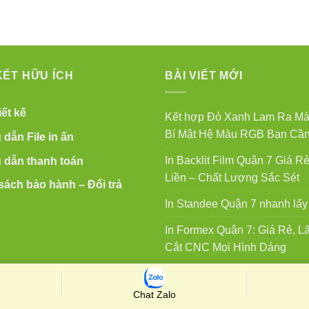
KẾT HỮU ÍCH
BÀI VIẾT MỚI
ết kế
Kết hợp Đỏ Xanh Lam Ra Mà
Bí Mật Hệ Màu RGB Bạn Cần
dẫn File in ấn
In Backlit Film Quận 7 Giá Rẻ
dẫn thanh toán
Liền – Chất Lượng Sắc Sét
sách bảo hành – Đổi trả
In Standee Quận 7 nhanh lấy 
In Formex Quận 7: Giá Rẻ, Lấ
Cắt CNC Mọi Hình Dáng
Chat Zalo