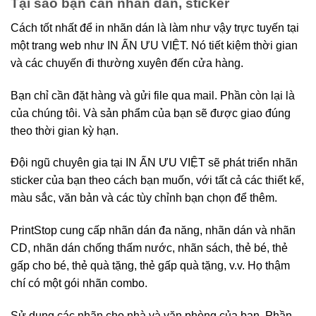
Tại sao bạn cần nhãn dán, sticker
Cách tốt nhất để in nhãn dán là làm như vậy trực tuyến tại
một trang web như IN ẤN ƯU VIỆT. Nó tiết kiệm thời gian
và các chuyến đi thường xuyên đến cửa hàng.
Bạn chỉ cần đặt hàng và gửi file qua mail. Phần còn lại là
của chúng tôi. Và sản phẩm của bạn sẽ được giao đúng
theo thời gian kỳ hạn.
Đội ngũ chuyên gia tại IN ẤN ƯU VIỆT sẽ phát triển nhãn
sticker của bạn theo cách bạn muốn, với tất cả các thiết kế,
màu sắc, văn bản và các tùy chỉnh bạn chọn để thêm.
PrintStop cung cấp nhãn dán đa năng, nhãn dán và nhãn
CD, nhãn dán chống thấm nước, nhãn sách, thẻ bé, thẻ
gấp cho bé, thẻ quà tặng, thẻ gấp quà tặng, v.v. Họ thậm
chí có một gói nhãn combo.
Sử dụng các nhãn cho nhà và văn phòng của bạn. Phần