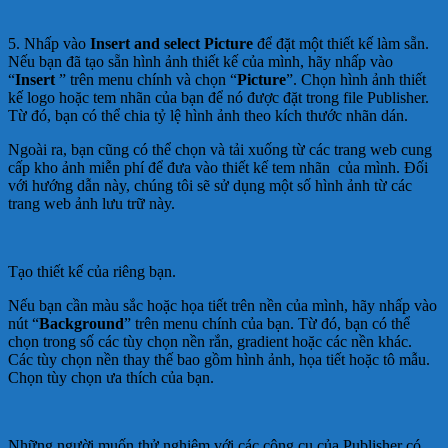
5. Nhấp vào
Insert and select Picture
để đặt một thiết kế làm sẵn.
Nếu bạn đã tạo sẵn hình ảnh thiết kế của mình, hãy nhấp vào
“
Insert
” trên menu chính và chọn “
Picture
”. Chọn hình ảnh thiết
kế logo hoặc tem nhãn của bạn để nó được đặt trong file Publisher.
Từ đó, bạn có thể chia tỷ lệ hình ảnh theo kích thước nhãn dán.
Ngoài ra, bạn cũng có thể chọn và tải xuống từ các trang web cung
cấp kho ảnh miễn phí để đưa vào thiết kế tem nhãn của mình. Đối
với hướng dẫn này, chúng tôi sẽ sử dụng một số hình ảnh từ các
trang web ảnh lưu trữ này.
Tạo thiết kế của riêng bạn.
Nếu bạn cần màu sắc hoặc họa tiết trên nền của mình, hãy nhấp vào
nút “
Background
” trên menu chính của bạn. Từ đó, bạn có thể
chọn trong số các tùy chọn nền rắn, gradient hoặc các nền khác.
Các tùy chọn nền thay thế bao gồm hình ảnh, họa tiết hoặc tô mẫu.
Chọn tùy chọn ưa thích của bạn.
Những người muốn thử nghiệm với các công cụ của Publisher có