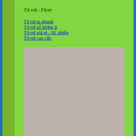
Tờ rơi - Flyer
Tờ rơi in nhanh
Tờ rơi số lượng ít
Tờ rơi giá rẻ - SL nhiều
Tờ rơi cao cấp