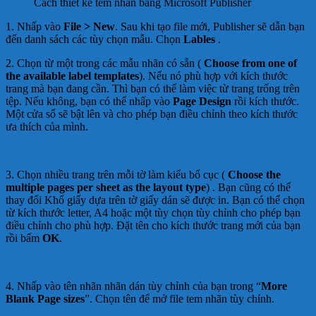
Cách thiết kế tem nhãn bằng Microsoft Publisher
1. Nhấp vào
File > New
. Sau khi tạo file mới, Publisher sẽ dẫn bạn
đến danh sách các tùy chọn mẫu. Chọn
Lables
.
2. Chọn từ một trong các mẫu nhãn có sẵn (
Choose from one of
the available label templates
). Nếu nó phù hợp với kích thước
trang mà bạn đang cần. Thì bạn có thể làm việc từ trang trống trên
tệp. Nếu không, bạn có thể nhấp vào
Page Design
rồi kích thước.
Một cửa sổ sẽ bật lên và cho phép bạn điều chỉnh theo kích thước
ưa thích của mình.
3. Chọn nhiều trang trên mỗi tờ làm kiểu bố cục (
Choose the
multiple pages per sheet as the layout type
) . Bạn cũng có thể
thay đổi Khổ giấy dựa trên tờ giấy dán sẽ được in. Bạn có thể chọn
từ kích thước letter, A4 hoặc một tùy chọn tùy chỉnh cho phép bạn
điều chỉnh cho phù hợp. Đặt tên cho kích thước trang mới của bạn
rồi bấm
OK
.
4. Nhấp vào tên nhãn nhãn dán tùy chỉnh của bạn trong “
More
Blank Page sizes
”. Chọn tên để mở file tem nhãn tùy chỉnh.