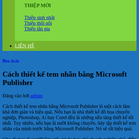
THIỆP MỜI
Thiệp sinh nhật
Thiệp thôi nôi
Thiệp tân gia
LIÊN HỆ
Blog
,
In ấn
Cách thiết kế tem nhãn bằng Microsoft
Publisher
Đăng vào
bởi
admin
Cách thiết kế tem nhãn bằng Microsoft Publisher là một cách làm
khá đơn giản và hiệu quả. Nếu bạn là nhà thiết kế đồ họa chuyên
nghiệp, Photoshop, Ai hay Corel đều là những nền tảng thiết kế tốt
nhất. Tuy nhiên, nếu bạn là nười không chuyên, hãy tập thiết kế tem
nhãn của mình trước bằng Microsoft Publisher. Nó sẽ rất hiệu quả.