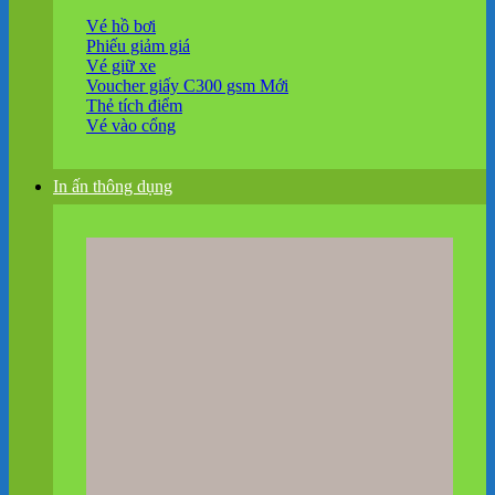
Vé hồ bơi
Phiếu giảm giá
Vé giữ xe
Voucher giấy C300 gsm
Thẻ tích điểm
Vé vào cổng
In ấn thông dụng