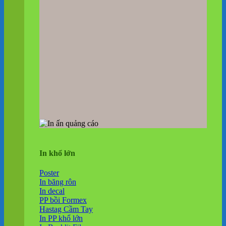
In khổ lớn
Poster
In băng rôn
In decal
PP bồi Formex
Hastag Cầm Tay
In PP khổ lớn