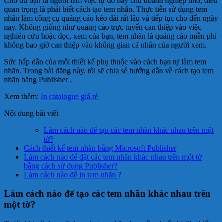
Cho dù bạn là người làm việc tự do hay chủ doanh nghiệp nhỏ, điều
quan trọng là phải biết cách tạo tem nhãn. Thực tiễn sử dụng tem
nhãn làm công cụ quảng cáo kéo dài rất lâu và tiếp tục cho đến ngày
nay. Không giống như quảng cáo trực tuyến can thiệp vào việc
nghiên cứu hoặc đọc, xem của bạn, tem nhãn là quảng cáo miễn phí
không bao giờ can thiệp vào không gian cá nhân của người xem.
Sức hấp dẫn của mỗi thiết kế phụ thuộc vào cách bạn tự làm tem
nhãn. Trong bài đăng này, tôi sẽ chia sẻ hướng dẫn về cách tạo tem
nhãn bằng Publisher .
Xem thêm:
In catalogue giá rẻ
Nội dung bài viết
Làm cách nào để tạo các tem nhãn khác nhau trên một
tờ?
Cách thiết kế tem nhãn bằng Microsoft Publisher
Làm cách nào để đặt các tem nhãn khác nhau trên một tờ
bằng cách sử dụng Publisher?
Làm cách nào để in tem nhãn ?
Làm cách nào để tạo các tem nhãn khác nhau trên
một tờ?