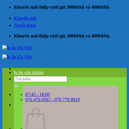
Bỏ
Khuyến mãi thiệp cưới giá 3000đ/bộ và 4000đ/bộ.
qua
nội
Khuyến mãi
dung
Tuyển dụng
Khuyến mãi thiệp cưới giá 3000đ/bộ và 4000đ/bộ.
In ấn văn phòng
Tìm
kiếm:
07:45 - 18:00
076 476 0567 - 079 779 8019