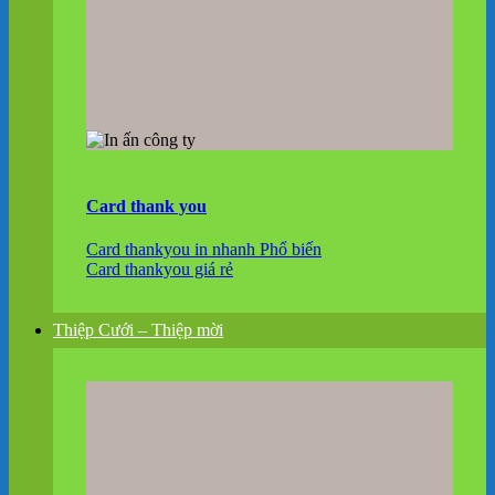
Card thank you
Card thankyou in nhanh
Card thankyou giá rẻ
Thiệp Cưới – Thiệp mời