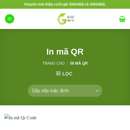
Bỏ
Khuyến mãi thiệp cưới giá 3000đ/bộ và 4000đ/bộ.
qua
nội
dung
In mã QR
TRANG CHỦ
/
IN MÃ QR
LỌC