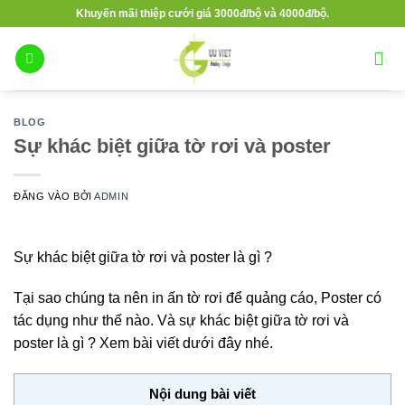
Bỏ
Khuyến mãi thiệp cưới giá 3000đ/bộ và 4000đ/bộ.
qua
nội
dung
BLOG
Sự khác biệt giữa tờ rơi và poster
ĐĂNG VÀO
BỞI
ADMIN
Sự khác biệt giữa tờ rơi và poster là gì ?
Tại sao chúng ta nên in ấn tờ rơi để quảng cáo, Poster có
tác dụng như thế nào. Và sự khác biệt giữa tờ rơi và
poster là gì ? Xem bài viết dưới đây nhé.
Nội dung bài viết