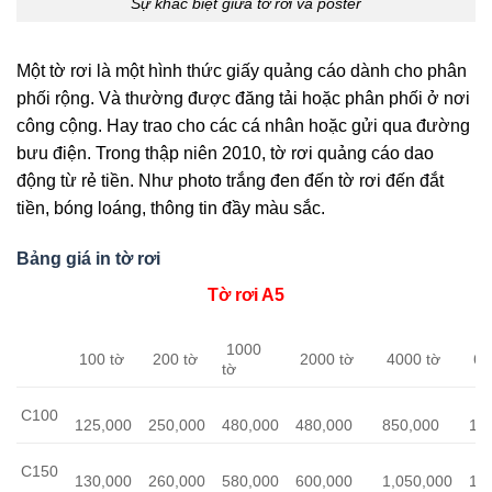
Sự khác biệt giữa tờ rơi và poster
Một tờ rơi là một hình thức giấy quảng cáo dành cho phân
phối rộng. Và thường được đăng tải hoặc phân phối ở nơi
công cộng. Hay trao cho các cá nhân hoặc gửi qua đường
bưu điện. Trong thập niên 2010, tờ rơi quảng cáo dao
động từ rẻ tiền. Như photo trắng đen đến tờ rơi đến đắt
tiền, bóng loáng, thông tin đầy màu sắc.
Bảng giá in tờ rơi
Tờ rơi A5
1000
100 tờ
200 tờ
2000 tờ
4000 tờ
60
tờ
C100
125,000
250,000
480,000
480,000
850,000
1,
C150
130,000
260,000
580,000
600,000
1,050,000
1,