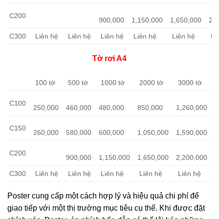
C200
900,000
1,150,000
1,650,000
2,
C300
Liên hệ
Liên hệ
Liên hệ
Liên hệ
Liên hệ
Li
Tờ rơi A4
100 tờ
500 tờ
1000 tờ
2000 tờ
3000 tờ
5
C100
250,000
460,000
480,000
850,000
1,260,000
1
C150
260,000
580,000
600,000
1,050,000
1,590,000
1
C200
900,000
1,150,000
1,650,000
2,200,000
3
C300
Liên hệ
Liên hệ
Liên hệ
Liên hệ
Liên hệ
L
Poster cung cấp một cách hợp lý và hiệu quả chi phí để
giao tiếp với một thị trường mục tiêu cụ thể. Khi được đặt