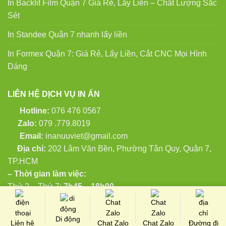
In Backlit Film Quận 7 Giá Rẻ, Lấy Liền – Chất Lượng Sắc
Sét
In Standee Quận 7 nhanh lấy liền
In Formex Quận 7: Giá Rẻ, Lấy Liền, Cắt CNC Mọi Hình
Dáng
LIÊN HỆ DỊCH VỤ IN ẤN
Hotline:
076 476 0567
Zalo:
079 .779.8019
Email:
inanuuviet@gmail.com
Địa chỉ:
202 Lâm Văn Bền, Phường Tân Quy, Quận 7,
TP.HCM
– Thời gian làm việc:
Thứ 2 – Thứ 7:
7h45 – 18h00
Di động
Copyright 2024 ©
in ấn Ưu Việt
Liên hệ
Chat Zalo
Chat Zalo
Đường đi