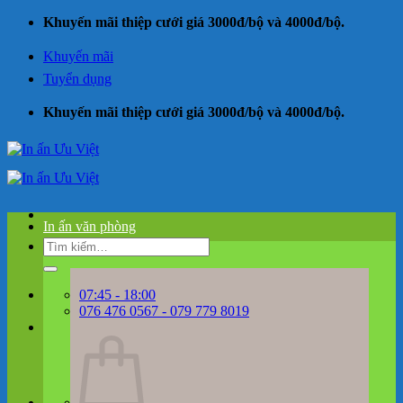
Bỏ
Khuyến mãi thiệp cưới giá 3000đ/bộ và 4000đ/bộ.
qua
nội
Khuyến mãi
dung
Tuyển dụng
Khuyến mãi thiệp cưới giá 3000đ/bộ và 4000đ/bộ.
In ấn văn phòng
Tìm
kiếm:
07:45 - 18:00
076 476 0567 - 079 779 8019