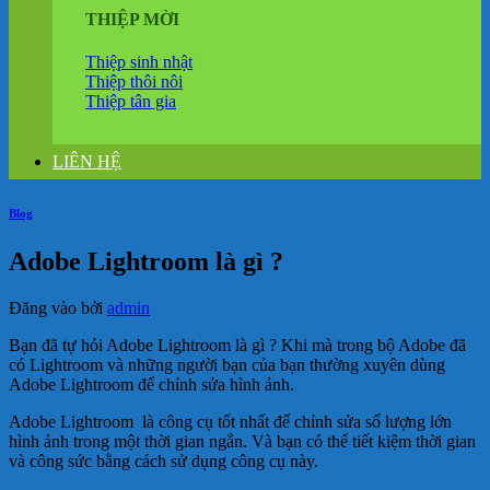
THIỆP MỜI
Thiệp sinh nhật
Thiệp thôi nôi
Thiệp tân gia
LIÊN HỆ
Blog
Adobe Lightroom là gì ?
Đăng vào
bởi
admin
Bạn đã tự hỏi Adobe Lightroom là gì ? Khi mà trong bộ Adobe đã
có Lightroom và những người bạn của bạn thường xuyên dùng
Adobe Lightroom để chỉnh sửa hình ảnh.
Adobe Lightroom là công cụ tốt nhất để chỉnh sửa số lượng lớn
hình ảnh trong một thời gian ngắn. Và bạn có thể tiết kiệm thời gian
và công sức bằng cách sử dụng công cụ này.