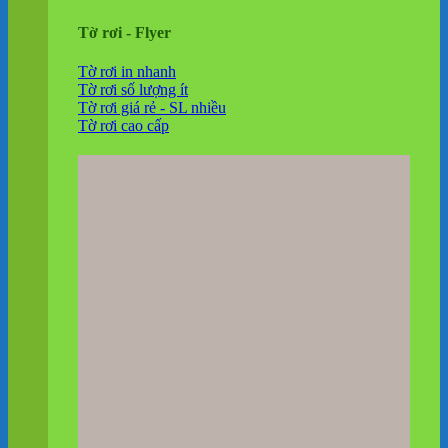
Tờ rơi - Flyer
Tờ rơi in nhanh
Tờ rơi số lượng ít
Tờ rơi giá rẻ - SL nhiều
Tờ rơi cao cấp