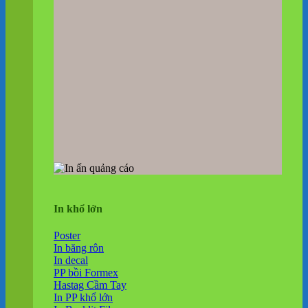
In khổ lớn
Poster
In băng rôn
In decal
PP bồi Formex
Hastag Cầm Tay
In PP khổ lớn