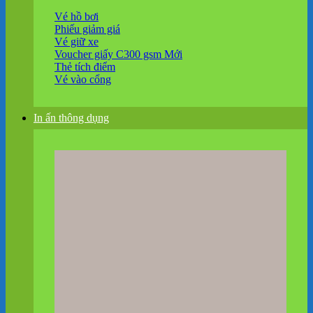
Vé hồ bơi
Phiếu giảm giá
Vé giữ xe
Voucher giấy C300 gsm
Thẻ tích điểm
Vé vào cổng
In ấn thông dụng