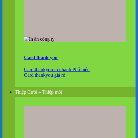
Card thank you
Card thankyou in nhanh
Card thankyou giá rẻ
Thiệp Cưới – Thiệp mời