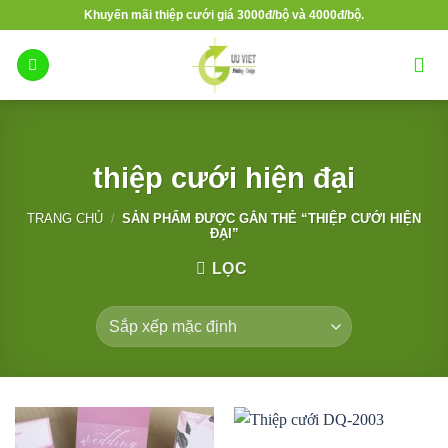
Bỏ
Khuyến mãi thiệp cưới giá 3000đ/bộ và 4000đ/bộ.
qua
nội
dung
thiệp cưới hiện đại
TRANG CHỦ
/
SẢN PHẨM ĐƯỢC GẮN THẺ “THIỆP CƯỚI HIỆN
ĐẠI”
LỌC